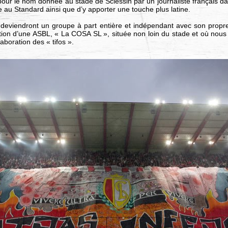
 pour le nom donnée au stade de Sclessin par un journaliste français dan
 au Standard ainsi que d’y apporter une touche plus latine.
deviendront un groupe à part entière et indépendant avec son propre d
ation d’une ASBL, « La COSA SL », située non loin du stade et où nou
aboration des « tifos ».