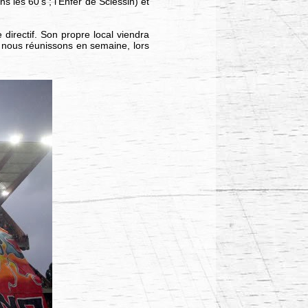
s les 60’s ; l’Enfer de Sclessin) et
irectif. Son propre local viendra
s nous réunissons en semaine, lors