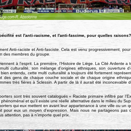
cifité est l'anti-racisme, et l'anti-fascime, pour quelles raisons
ent Anti-raciste et Anti-fasciste. Cela est venu progressivement, pour 
un des membres du groupe.
ennent à l’esprit. La première, l’Histoire de Liège. La Cité Ardente a t
multi culturalité, son mélange d’origines ethniques, son ouverture d’
 bien entendu, cette multi culturalité a toujours été fortement représe
nt des gens de chaque couche sociale et de chaque origine ethnique
s très fières à Sclessin. A partir de là il aurait été inconcevable de 
rters sont très souvent catalogués « Raciste primaire infiltré par l
phénoménal et qu’il existe une réelle alternative dans le milieu du Sup
rters qui eux mettent en avant leur appartenance à une ville ou un qu
ant pour eux un moyen d’expression. Mais nous ne partageons pas ce
is attention, pas à n’importe quel prix.