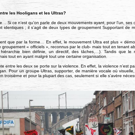
ntre les Hooligans et les Ultras?
nce… Si ce n’est qu’on parle de deux mouvements ayant, pour l’un, ses o
sont identiques ; il s’agit de deux types de groupement Supportant d
nt que par la forme… En effet, le mouvement Ultra est plus « démonst
 de groupement « officiels », reconnus par le club- mais tout en tenant
e hiérarchie bien définie, un directif, des tâches,…). Tandis que 
ais tout en ayant malgré tout une certaine organisation.
e entre les deux se porte sur la violence. En effet, la violence n’est p
gan. Pour un groupe Ultras, supporter, de manière vocale où visuell
en troisième et pour la plupart des cas, seulement si elle s’avère nécess