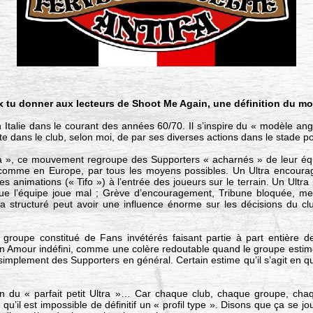
ux tu donner aux lecteurs de Shoot Me Again, une définition du m
talie dans le courant des années 60/70. Il s’inspire du « modèle angla
te dans le club, selon moi, de par ses diverses actions dans le stade 
 », ce mouvement regroupe des Supporters « acharnés » de leur équi
 comme en Europe, par tous les moyens possibles. Un Ultra encoura
es animations (« Tifo ») à l’entrée des joueurs sur le terrain. Un Ultra
sque l’équipe joue mal ; Grève d’encouragement, Tribune bloquée, m
 structuré peut avoir une influence énorme sur les décisions du club 
 groupe constitué de Fans invétérés faisant partie à part entière de 
 un Amour indéfini, comme une colère redoutable quand le groupe estim
 simplement des Supporters en général. Certain estime qu’il s’agit en 
ition du « parfait petit Ultra »… Car chaque club, chaque groupe, ch
 qu’il est impossible de définitif un « profil type ». Disons que ça se joue