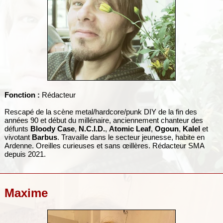
Fonction :
Rédacteur
Rescapé de la scène metal/hardcore/punk DIY de la fin des
années 90 et début du millénaire, anciennement chanteur des
défunts
Bloody Case
,
N.C.I.D.
,
Atomic Leaf
,
Ogoun
,
Kalel
et
vivotant
Barbus
. Travaille dans le secteur jeunesse, habite en
Ardenne. Oreilles curieuses et sans œillères. Rédacteur SMA
depuis 2021.
Maxime