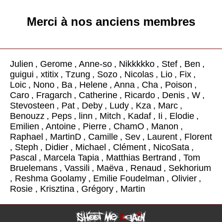
Merci à nos anciens membres
Julien
,
Gerome
,
Anne-so
,
Nikkkkko
,
Stef
,
Ben
,
guigui
,
xtitix
,
Tzung
,
Sozo
,
Nicolas
,
Lio
,
Fix
,
Loic
,
Nono
,
Ba
,
Helene
,
Anna
,
Cha
,
Poison
,
Caro
,
Fragarch
,
Catherine
,
Ricardo
,
Denis
,
W
,
Stevosteen
,
Pat
,
Deby
,
Ludy
,
Kza
,
Marc
,
Benouzz
,
Peps
,
linn
,
Mitch
,
Kadaf
,
Ii
,
Elodie
,
Emilien
,
Antoine
,
Pierre
,
ChamO
,
Manon
,
Raphael
,
MartinD
,
Camille
,
Sev
,
Laurent
,
Florent
,
Steph
,
Didier
,
Michael
,
Clément
,
NicoSata
,
Pascal
,
Marcela Tapia
,
Matthias Bertrand
,
Tom
Bruelemans
,
Vassili
,
Maëva
,
Renaud
,
Sekhorium
,
Reshma Goolamy
,
Emilie Foudelman
,
Olivier
,
Rosie
,
Krisztina
,
Grégory
,
Martin