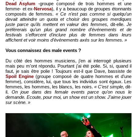
Dead Asylum
-groupe composé de trois hommes et une
femme- et ex-
Nervosa
), il y a beaucoup de groupes étonnants
composés de femmes.
« Ce n’est pas comme si quelqu’un
devait atteindre un quota et choisir des groupes merdiques
juste parce qu’ils mettent en valeur des femmes,
dit-elle.
Je
préférerais qu’un plus grand nombre d’événements et de
festivals s’efforcent d’inclure plus de femmes dans leurs
affichent et voir moins d’événements axés sur les femmes. »
Vous connaissez des male events ?
Du côté des hommes musiciens, j’en ai interrogé plusieurs
mais peu m’ont répondu. Pourtant j’ai été polie. Si, si, quand il
faut, je sais être polie ! Toujours est-il que Dave, bassiste de
Spoil Engine
(groupe composé de quatre hommes et d’une
femme), considère, lui, que tous les individus sont égaux. Les
femmes, les hommes, les blancs, les noirs.
« C’est simple,
dit-
il.
On joue dans des female events parce qu’on nous le
demande. Ecoute, pour moi, un show est un show. J’aime jouer
sur scène. »