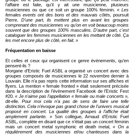
l’affaire est faite, qu'il y ait une musicienne, plusieurs
musiciennes ou que ce soit un groupe 100% féminin.
« Les
females events ont des bons et des mauvais côtés,
poursuit
Pierre.
D'une part, ils mettent plus en avant les groupes
comprenant des musiciennes vu qu’on en voit beaucoup moins
souvent que des groupes 100% masculins. D'autre part, c'est
cataloguer les femmes musiciennes en les mettant de côté. Ça
les met encore plus de côté, en fait. »
Fréquentation en baisse
Et celles et ceux qui organisent ce genre événements, qu’en
pensent-ils ?
Morgane d’Eristic Fuel ASBL a organisé un concert avec des
groupes composés de musiciennes le 22 novembre dernier à
Louvain. Elle n’a pas repris cette information sur ses affiches et
flyers. La mention « female fronted » était seulement précisée
dans la description de l’évènement Facebook de l’Eristic Fest
#20.
« Je n’aime pas l’appellation « female ou male concerts »,
dit-elle.
Pour moi cela n’a pas de sens de faire une telle
distinction. Cela n’évoque pas grand chose de l’univers musical
proposé en concert. La qualité des groupes à l’affiche était
amplement parlante. »
Son collègue, Arnaud d’Eristic Fuel
ASBL, complète en disant que ce n’était pas un concert féminin
mais un concert metal symphonic et death metal,
« On a
régulièrement des musiciennes et/ou chanteuses dans la