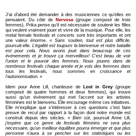
J’ai d’abord été demander à des musiciennes ce qu’elles en
pensaient. Du côté de
Nervosa
(groupe composé de trois
femmes), Prika pense qu’il est nécessaire de soutenir les filles
qui veulent vraiment jouer et vivre de la musique. Pour elle, les
metal female festivals et concerts sont très importants et ont
une valeur énorme.
« Sans soutien, tout est plus difficile,
poursuit-elle.
L’égalité est toujours la bienvenue et notre bataille
est pour cela. Nous avons joué dans beaucoup de ces
événements et je trouve ça merveilleux! C’est beau de voir
l’union et le pouvoir des femmes. Nous jouons dans de
nombreux festivals chaque année et je vois des femmes dans
tous les festivals, nous sommes en croissance et
l’autonomisation. »
Idem pour Anne Lill, chanteuse de
Lost in Grey
(groupe
composé de quatre hommes et deux femmes), qui trouve
aussi qu’un événement qui met l’accent sur les artistes
féminines est le bienvenu. Elle encourage même ces initiatives.
Elle m’explique que s'intéresser à ces questions c’est faire
preuve de recul par rapport à la façon dont notre monde est
construit depuis des siècles.
« Bien sûr,
poursuit Anne Lill,
j’espère que ce genre de festivals féminins ne sera plus
nécessaire, qu’un meilleur équilibre pourra émerger et que plus
personne n’aura à se pencher sur les statistiques ou les