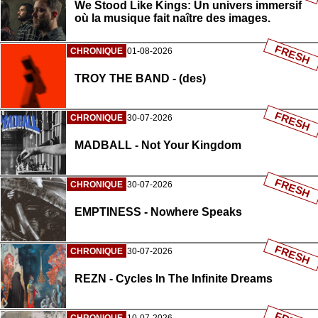
We Stood Like Kings: Un univers immersif
où la musique fait naître des images.
FRESH
CHRONIQUE
01-08-2026
TROY THE BAND - (des)
FRESH
CHRONIQUE
30-07-2026
MADBALL - Not Your Kingdom
FRESH
CHRONIQUE
30-07-2026
EMPTINESS - Nowhere Speaks
FRESH
CHRONIQUE
30-07-2026
REZN - Cycles In The Infinite Dreams