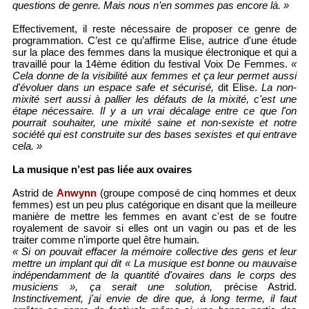
questions de genre. Mais nous n’en sommes pas encore là. »
Effectivement, il reste nécessaire de proposer ce genre de
programmation. C’est ce qu’affirme Elise, autrice d'une étude
sur la place des femmes dans la musique électronique et qui a
travaillé pour la 14ème édition du festival Voix De Femmes.
«
Cela donne de la visibilité aux femmes et ça leur permet aussi
d'évoluer dans un espace safe et sécurisé,
dit Elise.
La non-
mixité sert aussi à pallier les défauts de la mixité, c'est une
étape nécessaire. Il y a un vrai décalage entre ce que l'on
pourrait souhaiter, une mixité saine et non-sexiste et notre
société qui est construite sur des bases sexistes et qui entrave
cela. »
La musique n’est pas liée aux ovaires
Astrid de
Anwynn
(groupe composé de cinq hommes et deux
femmes) est un peu plus catégorique en disant que la meilleure
manière de mettre les femmes en avant c'est de se foutre
royalement de savoir si elles ont un vagin ou pas et de les
traiter comme n'importe quel être humain.
« Si on pouvait effacer la mémoire collective des gens et leur
mettre un implant qui dit « La musique est bonne ou mauvaise
indépendamment de la quantité d'ovaires dans le corps des
musiciens », ça serait une solution,
précise Astrid.
Instinctivement, j'ai envie de dire que, à long terme, il faut