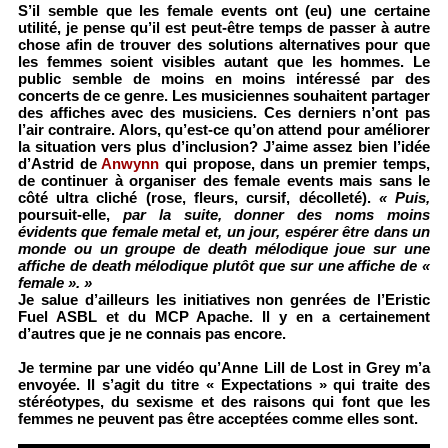
S’il semble que les female events ont (eu) une certaine
utilité, je pense qu’il est peut-être temps de passer à autre
chose afin de trouver des solutions alternatives pour que
les femmes soient visibles autant que les hommes. Le
public semble de moins en moins intéressé par des
concerts de ce genre. Les musiciennes souhaitent partager
des affiches avec des musiciens. Ces derniers n’ont pas
l’air contraire. Alors, qu’est-ce qu’on attend pour améliorer
la situation vers plus d’inclusion? J’aime assez bien l’idée
d’Astrid de
Anwynn
qui propose, dans un premier temps,
de continuer à organiser des female events mais sans le
côté ultra cliché (rose, fleurs, cursif, décolleté).
« Puis,
poursuit-elle,
par la suite, donner des noms moins
évidents que female metal et, un jour, espérer être dans un
monde ou un groupe de death mélodique joue sur une
affiche de death mélodique plutôt que sur une affiche de «
female ». »
Je salue d’ailleurs les initiatives non genrées de l’Eristic
Fuel ASBL et du MCP Apache. Il y en a certainement
d’autres que je ne connais pas encore.
Je termine par une vidéo qu’Anne Lill de Lost in Grey m’a
envoyée. Il s’agit du titre « Expectations » qui traite des
stéréotypes, du sexisme et des raisons qui font que les
femmes ne peuvent pas être acceptées comme elles sont.