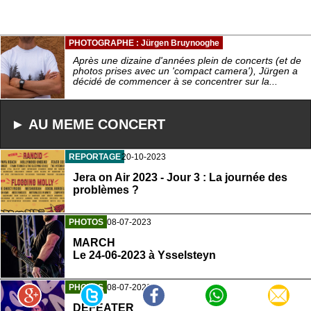
PHOTOGRAPHE : Jürgen Bruynooghe
Après une dizaine d'années plein de concerts (et de
photos prises avec un 'compact camera'), Jürgen a
décidé de commencer à se concentrer sur la...
► AU MEME CONCERT
REPORTAGE
20-10-2023
Jera on Air 2023 - Jour 3 : La journée des
problèmes ?
PHOTOS
08-07-2023
MARCH
Le 24-06-2023 à Ysselsteyn
PHOTOS
08-07-2023
DEFEATER