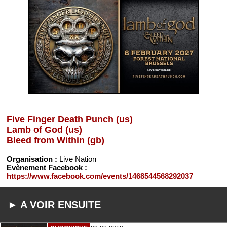
Five Finger Death Punch (us)
Lamb of God (us)
Bleed from Within (gb)
Organisation :
Live Nation
Evènement Facebook :
https://www.facebook.com/events/1468544568292037
► A VOIR ENSUITE