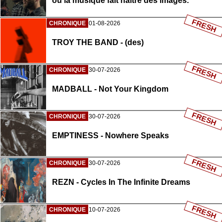
où la musique fait naître des images.
FRESH
CHRONIQUE
01-08-2026
TROY THE BAND - (des)
FRESH
CHRONIQUE
30-07-2026
MADBALL - Not Your Kingdom
FRESH
CHRONIQUE
30-07-2026
EMPTINESS - Nowhere Speaks
FRESH
CHRONIQUE
30-07-2026
REZN - Cycles In The Infinite Dreams
FRESH
CHRONIQUE
10-07-2026