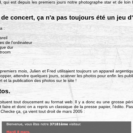
qui est depuis les premiers jours notre photographe star et de loin le p
 de concert, ça n'a pas toujours été un jeu d
a :
areil
tes de l'ordinateur
sque dur
htroom
remiers mois, Julien et Fred utilisaient toujours un appareil argentique 
velopper, attendre quelques jours, scanner les photos pour enfin les publ
 et la publication des photos sur le site !
tos.
abituent tout doucement au format web. Il y a donc eu une grosse pér
 faire et donc on a repris un classique de la presse papier, l'édito. Pa
Checke ça, ça vient tout droit de mars 2005 :