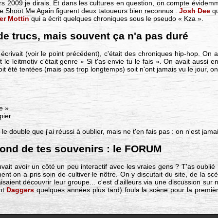
ers 2009 je dirais. Et dans les cultures en question, on compte évidemm
 Shoot Me Again figurent deux tatoueurs bien reconnus :
Josh Dee
qu
er Mottin
qui a écrit quelques chroniques sous le pseudo « Kza ».
de trucs, mais souvent ça n'a pas duré
écrivait (voir le point précédent), c'était des chroniques hip-hop. On
t le leitmotiv c'était genre « Si t'as envie tu le fais ». On avait aussi 
it été tentées (mais pas trop longtemps) soit n'ont jamais vu le jour, on
le »
pier
 double que j'ai réussi à oublier, mais ne t'en fais pas : on n'est jama
fond de tes souvenirs : le FORUM
it avoir un côté un peu interactif avec les vraies gens ? T'as oublié
nt on a pris soin de cultiver le nôtre. On y discutait du site, de la sc
saient découvrir leur groupe... c'est d'ailleurs via une discussion sur
nt
Daggers
quelques années plus tard) foula la scène pour la première 