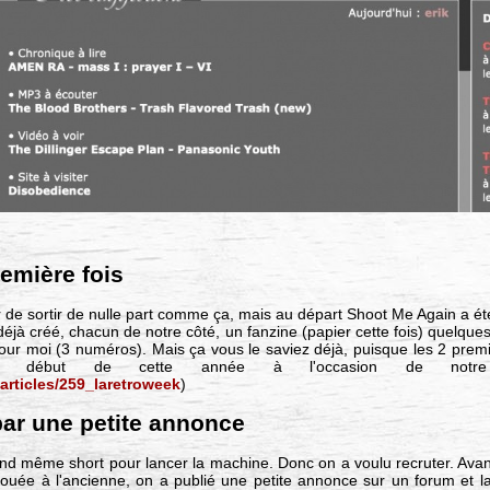
remière fois
'air de sortir de nulle part comme ça, mais au départ Shoot Me Again a é
 déjà créé, chacun de notre côté, un fanzine (papier cette fois) quelq
our moi (3 numéros). Mais ça vous le saviez déjà, puisque les 2 pre
 au début de cette année à l'occasion de n
rticles/259_laretroweek
)
par une petite annonce
uand même short pour lancer la machine. Donc on a voulu recruter. Av
a jouée à l'ancienne, on a publié une petite annonce sur un forum et 