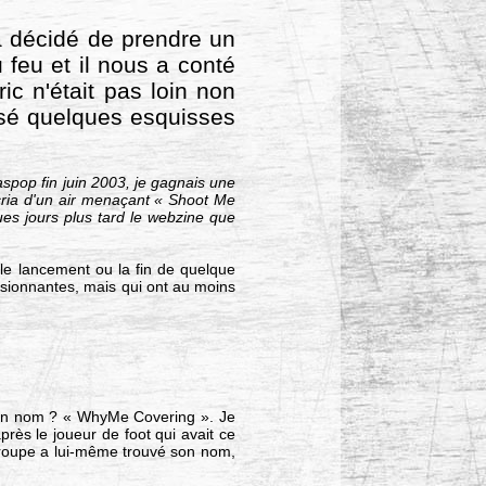
 a décidé de prendre un
 feu et il nous a conté
ic n'était pas loin non
ressé quelques esquisses
spop fin juin 2003, je gagnais une
e cria d'un air menaçant « Shoot Me
ques jours plus tard le webzine que
le lancement ou la fin de quelque
ssionnantes, mais qui ont au moins
 Son nom ? « WhyMe Covering ». Je
rès le joueur de foot qui avait ce
groupe a lui-même trouvé son nom,