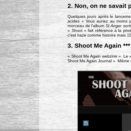
2. Non, on ne savait 
Quelques jours après le lancem
acides « Vous auriez au moins pu
morceau de l'album
St.Anger
sort
« Shoot » fait référence à la ph
c'est naze comme histoire mais 15 an
3. Shoot Me Again ***
« Shoot Me Again webzine ». Le « 
Shoot Me Again Journal ». Même si