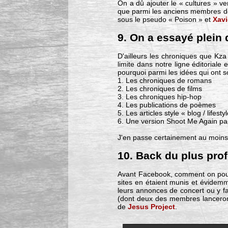
On a dû ajouter le « cultures » v
que parmi les anciens membres de
sous le pseudo « Poison » et
Xavi
9. On a essayé plein 
D'ailleurs les chroniques que Kza 
limite dans notre ligne éditoriale e
pourquoi parmi les idées qui ont so
1. Les chroniques de romans
2. Les chroniques de films
3. Les chroniques hip-hop
4. Les publications de poèmes
5. Les articles style « blog / lifesty
6. Une version Shoot Me Again pa
J'en passe certainement au moins le
10. Back du plus pro
Avant Facebook, comment on pouva
sites en étaient munis et évidemme
leurs annonces de concert ou y fai
(dont deux des membres lancero
de
Jesus Project
.