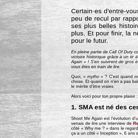
Certain·es d'entre-vou
peu de recul par rappo
ses plus belles histoi
plus. Et pour finir, la
pour le futur.
En pleine partie de Call Of Duty 
victoire historique grâce à un tir
Again » ! S'en suivirent de gros é
vous êtes en train de lire.
Quoi,
« mytho »
? C'est quand mê
chose. Et quand on n'en a pas bah
le mérite d'être vraies.
Alors voici pour ton propre plaisir 
1. SMA est né des cen
Shoot Me Again est l'évolution d
venais de lire une interview de
Re
côté « Why me ? » dans le regard
ça a un côté « Inception », 6 ans a