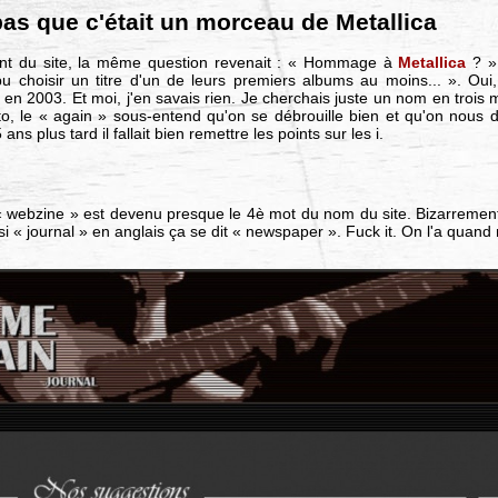
pas que c'était un morceau de Metallica
ent du site, la même question revenait : « Hommage à
Metallica
? »
 choisir un titre d'un de leurs premiers albums au moins... ». Oui,
i en 2003. Et moi, j'en savais rien. Je cherchais juste un nom en troi
oto, le « again » sous-entend qu'on se débrouille bien et qu'on no
s plus tard il fallait bien remettre les points sur les i.
webzine » est devenu presque le 4è mot du nom du site. Bizarrement, 
 « journal » en anglais ça se dit « newspaper ». Fuck it. On l'a quan