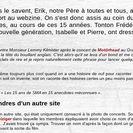
s le savent, Erik, notre Père à toutes et tous,
rt au webzine. On s'est donc assis au coin du
res, au cours de ces 15 années. Tonton Frédér
 nouvelle génération, Isabelle et Pierre, ont d
contre Monsieur Lemmy Kilmister après le concert de
Motörhead
au Gra
 à la tête du bouillant anglais. C'est alors qu'il se leva d'un bond et m
clats de rire et je repris naturellement cette phrase pour lancer quel
me toujours plus cool quand on a une histoire de ouf pour raconter 
 soit on invente, soit on raconte des histoires certes un peu moins pa
:
« Les 15 ans de SMA en 15 anecdotes méconnues »
.
dres d'un autre site
'un autre site, qui était uniquement consacré à la photo de concerts.
iziger
dans laquelle les membres expliquaient avoir choisi ce nom d'ap
. J'avais trouvé ça sympa. Trouver un nom d'après la façon dont un 
vant la sortie du film.