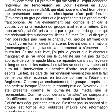
Oui, évidemment. La première qui me vient à l'esprit concerne
l'interview de
Terrorvision
au Dour Festival en 1996.
L'attachée de presse d'EMI, qui était nouvelle, s'est trompée en
me présentant comme le chroniqueur d'un petit fanzine
(Devorock) au groupe alors que je représentais un grand média
francophone. Je n'ai évidemment pas corrigé le tir car je
voulais voir si la réaction du groupe allait être la même. Dès
mon arrivée, j'ai été pris à parti par le guitariste du groupe qui
me réclamait des substances illicites à fumer. Je lui ai dit que je
n'en possédais pas mais le chanteur du groupe affirmait qu'il
m'avait vu en fumer devant la scène. Devant ces affirmations
(mensongères), le guitariste a commencé à s'énerver et à
m'insulter. Je me suis levé, j'ai pris le yaourt que le chanteur
mangeait et je l'ai lancé sur le guitariste qui n'a pas du tout
apprécié de voir le liquide blanc se répandre dans sa chevelure
le long de ses belles nattes. Les tables se sont renversées et il
aura fallu l'intervention du service d'ordre pour calmer les
esprits. En fait, les gars de
Terrorvision
vivaient très mal le fait
de ne pas être reconnus en Europe comme ils l'étaient en
Angleterre. Comme par enchantement, le groupe a repris tout
son sérieux lorsque Vincent, le chroniqueur de Devorock, lui a
été présenté comme le journaliste du média que je
représentais. Comme quoi, certains "artistes" se comportent
très différemment en fonction des medias qui les interrogent...
J'ai été très déçu par cette attitude. Ce n'est pas un hasard si le
groupe est tombé aux oubliettes malgré une reformation
officialisée en 2005...