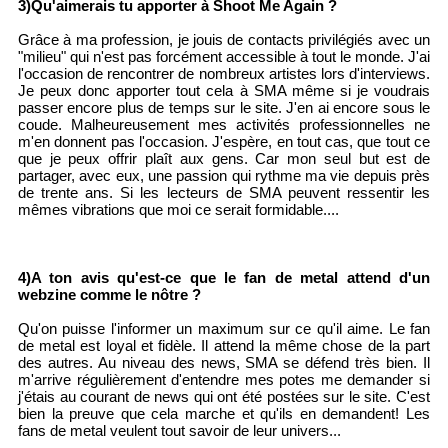
3)Qu'aimerais tu apporter à Shoot Me Again ?
Grâce à ma profession, je jouis de contacts privilégiés avec un
"milieu" qui n'est pas forcément accessible à tout le monde. J'ai
l'occasion de rencontrer de nombreux artistes lors d'interviews.
Je peux donc apporter tout cela à SMA même si je voudrais
passer encore plus de temps sur le site. J'en ai encore sous le
coude. Malheureusement mes activités professionnelles ne
m'en donnent pas l'occasion. J'espère, en tout cas, que tout ce
que je peux offrir plaît aux gens. Car mon seul but est de
partager, avec eux, une passion qui rythme ma vie depuis près
de trente ans. Si les lecteurs de SMA peuvent ressentir les
mêmes vibrations que moi ce serait formidable....
4)A ton avis qu'est-ce que le fan de metal attend d'un
webzine comme le nôtre ?
Qu'on puisse l'informer un maximum sur ce qu'il aime. Le fan
de metal est loyal et fidèle. Il attend la même chose de la part
des autres. Au niveau des news, SMA se défend très bien. Il
m'arrive régulièrement d'entendre mes potes me demander si
j'étais au courant de news qui ont été postées sur le site. C'est
bien la preuve que cela marche et qu'ils en demandent! Les
fans de metal veulent tout savoir de leur univers...