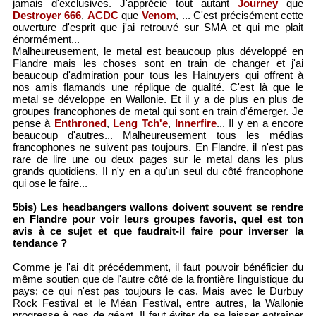
jamais d'exclusives. J'apprécie tout autant
Journey
que
Destroyer 666
,
ACDC
que
Venom
, ... C'est précisément cette
ouverture d'esprit que j'ai retrouvé sur SMA et qui me plait
énormément...
Malheureusement, le metal est beaucoup plus développé en
Flandre mais les choses sont en train de changer et j'ai
beaucoup d'admiration pour tous les Hainuyers qui offrent à
nos amis flamands une réplique de qualité. C'est là que le
metal se développe en Wallonie. Et il y a de plus en plus de
groupes francophones de metal qui sont en train d'émerger. Je
pense à
Enthroned
,
Leng Tch'e
,
Innerfire
... Il y en a encore
beaucoup d'autres... Malheureusement tous les médias
francophones ne suivent pas toujours. En Flandre, il n'est pas
rare de lire une ou deux pages sur le metal dans les plus
grands quotidiens. Il n'y en a qu'un seul du côté francophone
qui ose le faire...
5bis) Les headbangers wallons doivent souvent se rendre
en Flandre pour voir leurs groupes favoris, quel est ton
avis à ce sujet et que faudrait-il faire pour inverser la
tendance ?
Comme je l'ai dit précédemment, il faut pouvoir bénéficier du
même soutien que de l'autre côté de la frontière linguistique du
pays; ce qui n'est pas toujours le cas. Mais avec le Durbuy
Rock Festival et le Méan Festival, entre autres, la Wallonie
progresse à pas de géant. Il faut éviter de se laisser entraîner