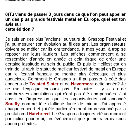
8)Tu viens de passer 3 jours dans ce que l'on peut appeller
un des plus grands festivals metal en Europe, quel est ton
avis sur
cette édition ?
Je suis un des plus "anciens" suiveurs du Graspop Festival et
j'ai pu mesurer son évolution au fil des ans. Les organisateurs
doivent se méfier car ils ont tendance, à mes yeux, à trop se
reposer sur leurs lauriers. Les affiches commencent à se
ressembler d'année en année et cela risque de créer une
certaine lassitude au sein du public. Et puis le Hellfest est en
train de lui ravir le statut de meilleur festival de metal en Europe
car le festival français se montre plus éclectique et plus
audacieux. Comment le Graspop a-t-il pu passer à côté des
concerts de
Twisted Sister
et de
Nevermore
cette année? Je
ne me l'explique toujours pas. En outre, il y a eu de
nombreuses annulations qui n'ont pas été compensées. J'ai
aussi eu l'impression que les organisateurs ont annoncé
Soulfly
comme tête d'affiche faute de mieux. J'ai apprécié
chaque concert et j'ai été particulièrement impressionné par la
prestation d'
Hatebreed
. Le Graspop a toujours été un moment
particulier pour moi, un événement que je ne raterais sous
aucun prétexte...