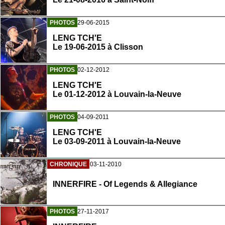
PHOTOS
29-06-2015
LENG TCH'E
Le 19-06-2015 à Clisson
PHOTOS
02-12-2012
LENG TCH'E
Le 01-12-2012 à Louvain-la-Neuve
PHOTOS
04-09-2011
LENG TCH'E
Le 03-09-2011 à Louvain-la-Neuve
CHRONIQUE
03-11-2010
INNERFIRE - Of Legends & Allegiance
PHOTOS
27-11-2017