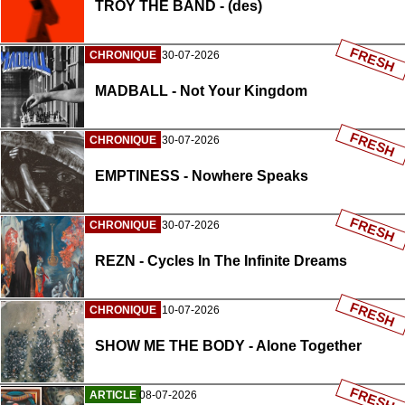
TROY THE BAND - (des)
FRESH
CHRONIQUE
30-07-2026
MADBALL - Not Your Kingdom
FRESH
CHRONIQUE
30-07-2026
EMPTINESS - Nowhere Speaks
FRESH
CHRONIQUE
30-07-2026
REZN - Cycles In The Infinite Dreams
FRESH
CHRONIQUE
10-07-2026
SHOW ME THE BODY - Alone Together
FRESH
ARTICLE
08-07-2026