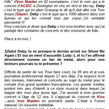
Hills" d'
Iron Maiden
en 42 exemplaires, c'est le mec qui a le
concert d'
AC/DC
à Donington en vhs en dvd et blu-ray,
Deby
c'est le type qui en plein Graspop te dit qu'il doit aller voir Tom
Araya (
Slayer
).
Deby
c'est le type qui a 7000 albums dans son
bureau et qui les connait tous par coeur...Un véritable
passionné !!!
Pour conclure je dirais que
Deby
c'est mon brother avec qui j'ai
partagé des centaines de concerts et des moments de folie..
Place à toi mec !
1)Salut Deby, tu es presque le dernier arrivé sur Shoot Me
Again ( Et oui on vient d'accueillir Ludy:-), et tu t'es affirmé
directement comme un fan de metal, alors pour nos
lecteurs pourrais tu te présenter ?
Difficile de parler de soi. Pour faire court, j'ai 39 ans et je suis
journaliste professionnel depuis 17 ans déjà. J'ai toujours écrit
des reviews, interviews et concerts au sujet du metal pour le
compte d'un grand quotidien francophone. Les grands médias
portent très peu d'intérêt à ce style musical dans lequel j'ai
baigné dès mon plus jeune âge. J'ai assisté à mon premier
concert à l'âge de 12 ans. Il s'agissait du concert de
Kiss
...avec
Iron Maiden
en première partie. C'était à Forest
national. Un souvenir indélébile.