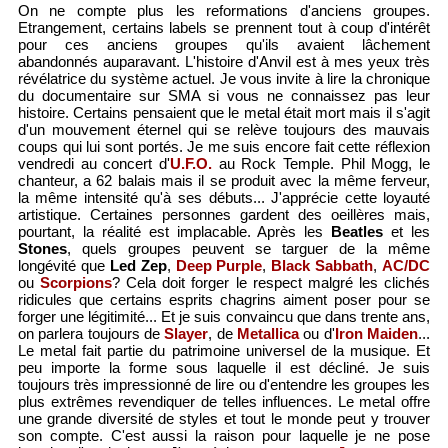
On ne compte plus les reformations d'anciens groupes.
Etrangement, certains labels se prennent tout à coup d'intérêt
pour ces anciens groupes qu'ils avaient lâchement
abandonnés auparavant. L'histoire d'Anvil est à mes yeux très
révélatrice du système actuel. Je vous invite à lire la chronique
du documentaire sur SMA si vous ne connaissez pas leur
histoire. Certains pensaient que le metal était mort mais il s'agit
d'un mouvement éternel qui se relève toujours des mauvais
coups qui lui sont portés. Je me suis encore fait cette réflexion
vendredi au concert d'
U.F.O.
au Rock Temple. Phil Mogg, le
chanteur, a 62 balais mais il se produit avec la même ferveur,
la même intensité qu'à ses débuts... J'apprécie cette loyauté
artistique. Certaines personnes gardent des oeillères mais,
pourtant, la réalité est implacable. Après les
Beatles
et les
Stones
, quels groupes peuvent se targuer de la même
longévité que
Led Zep
,
Deep Purple
,
Black Sabbath
,
AC/DC
ou
Scorpions
? Cela doit forger le respect malgré les clichés
ridicules que certains esprits chagrins aiment poser pour se
forger une légitimité... Et je suis convaincu que dans trente ans,
on parlera toujours de
Slayer
, de
Metallica
ou d'
Iron Maiden
...
Le metal fait partie du patrimoine universel de la musique. Et
peu importe la forme sous laquelle il est décliné. Je suis
toujours très impressionné de lire ou d'entendre les groupes les
plus extrêmes revendiquer de telles influences. Le metal offre
une grande diversité de styles et tout le monde peut y trouver
son compte. C'est aussi la raison pour laquelle je ne pose