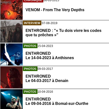
CHRONIQUE
06-03-2015
VENOM - From The Very Depths
INTERVIEW
07-08-2019
ENTHRONED : "« Tu dois vivre les codes
que tu prêches »"
PHOTOS
15-04-2023
ENTHRONED
Le 14-04-2023 à Anthisnes
PHOTOS
09-03-2017
ENTHRONED
Le 04-03-2017 à Denain
PHOTOS
10-04-2016
ENTHRONED
Le 09-04-2016 à Bomal-sur-Ourthe