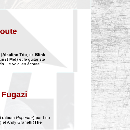
coute
 (
Alkaline Trio
, ex-
Blink
inst Me!
) et le guitariste
ds
. Le voici en écoute.
 Fugazi
i
(album
Repeater
) par Lou
) et Andy Granelli (
The