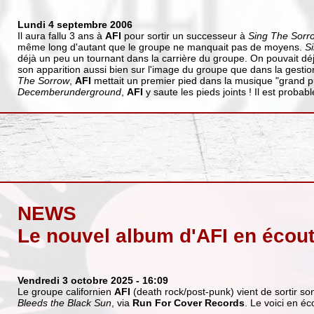
Lundi 4 septembre 2006
Il aura fallu 3 ans à
AFI
pour sortir un successeur à
Sing The Sorr
même long d'autant que le groupe ne manquait pas de moyens.
S
déjà un peu un tournant dans la carrière du groupe. On pouvait déjà
son apparition aussi bien sur l'image du groupe que dans la gest
The Sorrow
,
AFI
mettait un premier pied dans la musique "grand p
Decemberunderground
,
AFI
y saute les pieds joints ! Il est probabl
NEWS
Le nouvel album d'AFI en écou
Vendredi 3 octobre 2025
- 16:09
Le groupe californien
AFI
(death rock/post-punk) vient de sortir 
Bleeds the Black Sun
, via
Run For Cover Records
. Le voici en éc