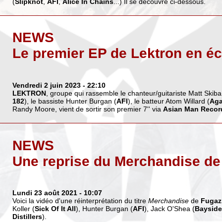
(
Slipknot
,
AFI
,
Alice In Chains
...) Il se découvre ci-dessous.
NEWS
Le premier EP de Lektron en é
Vendredi 2 juin 2023
- 22:10
LEKTRON
, groupe qui rassemble le chanteur/guitariste Matt Skiba
182
), le bassiste Hunter Burgan (
AFI
), le batteur Atom Willard (
Aga
Randy Moore, vient de sortir son premier 7'' via
Asian Man Recor
NEWS
Une reprise du Merchandise de
Lundi 23 août 2021
- 10:07
Voici la vidéo d'une réinterprétation du titre
Merchandise
de
Fugaz
Koller (
Sick Of It All
), Hunter Burgan (
AFI
), Jack O'Shea (
Bayside
Distillers
).