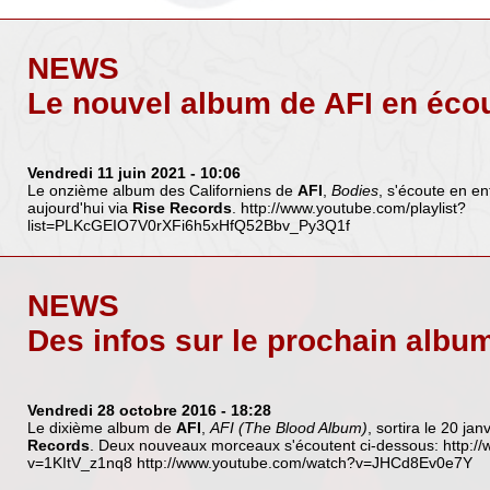
NEWS
Le nouvel album de AFI en éco
Vendredi 11 juin 2021
- 10:06
Le onzième album des Californiens de
AFI
,
Bodies
, s'écoute en ent
aujourd'hui via
Rise Records
.
http://www.youtube.com/playlist?
list=PLKcGEIO7V0rXFi6h5xHfQ52Bbv_Py3Q1f
NEWS
Des infos sur le prochain albu
Vendredi 28 octobre 2016
- 18:28
Le dixième album de
AFI
,
AFI (The Blood Album)
, sortira le 20 ja
Records
. Deux nouveaux morceaux s'écoutent ci-dessous:
http:/
v=1KItV_z1nq8
http://www.youtube.com/watch?v=JHCd8Ev0e7Y