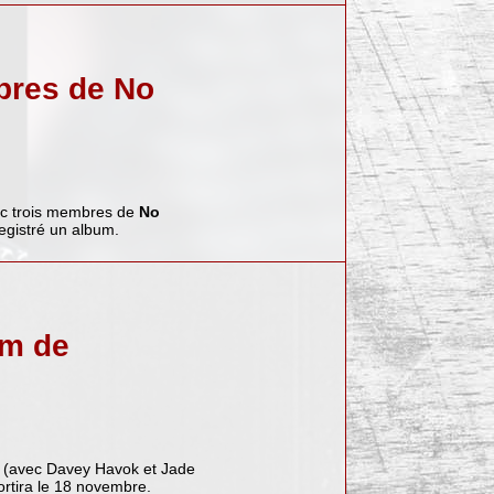
bres de No
ec trois membres de
No
egistré un album.
um de
(avec Davey Havok et Jade
ortira le 18 novembre.