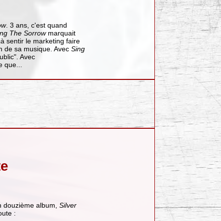
ow
. 3 ans, c'est quand
ing The Sorrow
marquait
 sentir le marketing faire
ion de sa musique. Avec
Sing
ublic". Avec
e que...
te
son douzième album,
Silver
oute :