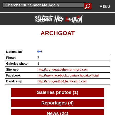
ARCHGOAT
Nationalité
Photos
7
Galeries photo
1
Site web
http://archgoat.debemur-morti.com
Facebook
http://www.facebook.com/archgoat.official
Bandcamp
http://archgoat666.bandcamp.com
Galeries photos (1)
Reportages (4)
News (24)