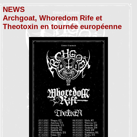
NEWS
Archgoat, Whoredom Rife et
Theotoxin en tournée européenne