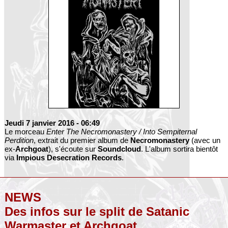
Jeudi 7 janvier 2016
- 06:49
Le morceau
Enter The Necromonastery / Into Sempiternal
Perdition
, extrait du premier album de
Necromonastery
(avec un
ex-
Archgoat
), s'écoute sur
Soundcloud
. L'album sortira bientôt
via
Impious Desecration Records
.
NEWS
Des infos sur le split de Satanic
Warmaster et Archgoat