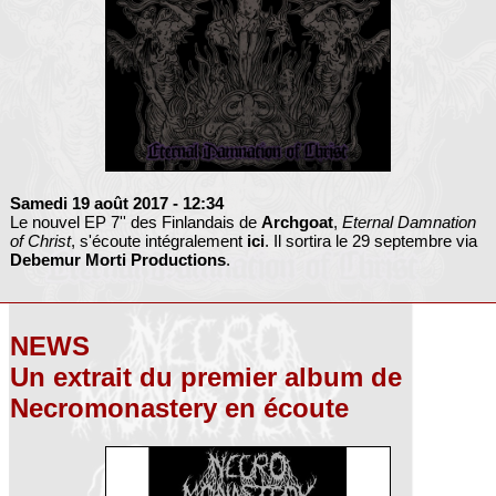
Samedi 19 août 2017
- 12:34
Le nouvel EP 7'' des Finlandais de
Archgoat
,
Eternal Damnation
of Christ
, s'écoute intégralement
ici
. Il sortira le 29 septembre via
Debemur Morti Productions
.
NEWS
Un extrait du premier album de
Necromonastery en écoute