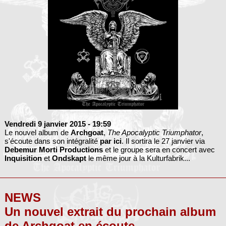
Vendredi 9 janvier 2015
- 19:59
Le nouvel album de
Archgoat
,
The Apocalyptic Triumphator
,
s'écoute dans son intégralité
par ici
. Il sortira le 27 janvier via
Debemur Morti Productions
et le groupe sera en concert avec
Inquisition
et
Ondskapt
le même jour à la Kulturfabrik...
NEWS
Un nouvel extrait du prochain album
de Archgoat en écoute