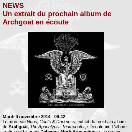
NEWS
Un extrait du prochain album de
Archgoat en écoute
Mardi 4 novembre 2014
- 06:42
Le morceau
Nuns, Cunts & Darkness
, extrait du prochain album
de
Archgoat
,
The Apocalyptic Triumphator
, s'écoute
ici
. L'album
sortira cet hiver via
Debemur Morti Productions
et le groupe