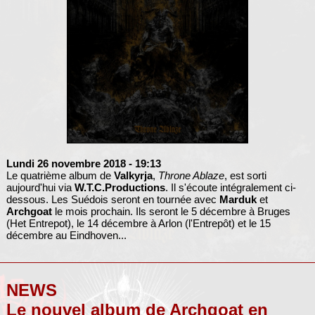
Lundi 26 novembre 2018
- 19:13
Le quatrième album de
Valkyrja
,
Throne Ablaze
, est sorti
aujourd'hui via
W.T.C.Productions
. Il s'écoute intégralement ci-
dessous. Les Suédois seront en tournée avec
Marduk
et
Archgoat
le mois prochain. Ils seront le 5 décembre à Bruges
(Het Entrepot), le 14 décembre à Arlon (l'Entrepôt) et le 15
décembre au Eindhoven...
NEWS
Le nouvel album de Archgoat en