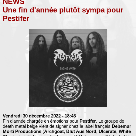
NEWS
Une fin d'année plutôt sympa pour
Pestifer
Vendredi 30 décembre 2022
- 18:45
Fin d’année chargée en émotions pour
Pestifer
. Le groupe de
death metal belge vient de signer chez le label français
Debemur
Morti Productions
(
Archgoat
,
Blut Aus Nord
,
Ulcerate
,
White