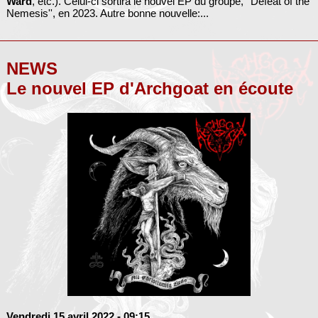
Ward
, etc.). Celui-ci sortira le nouvel EP du groupe, ''Defeat of the
Nemesis'', en 2023. Autre bonne nouvelle:...
NEWS
Le nouvel EP d'Archgoat en écoute
Vendredi 15 avril 2022
- 09:15