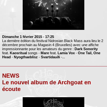
Dimanche 1 février 2015
- 17:25
La dernière édition du festival Nidrosian Black Mass aura lieu le 2
décembre prochain au Magasin 4 (Bruxelles) avec une affiche
impressionnante pour les amateurs du genre :
Dark Sonority
feat.
Kaosritual
songs -
Mare
feat.
Lamia Vox
-
One Tail, One
Head
-
Nyogthaeblisz
-
Svartidauði
-...
NEWS
Le nouvel album de Archgoat en
écoute