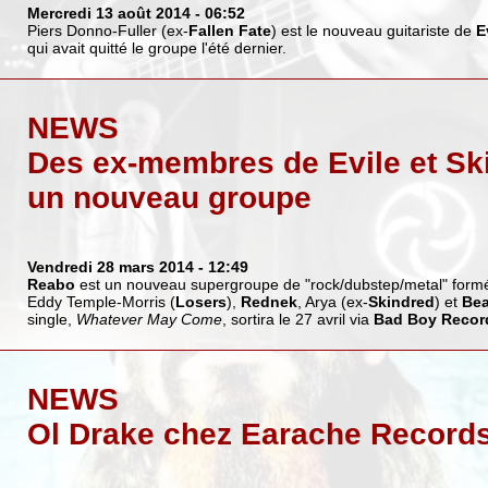
Mercredi 13 août 2014
- 06:52
Piers Donno-Fuller (ex-
Fallen Fate
) est le nouveau guitariste de
E
qui avait quitté le groupe l'été dernier.
NEWS
Des ex-membres de Evile et Sk
un nouveau groupe
Vendredi 28 mars 2014
- 12:49
Reabo
est un nouveau supergroupe de "rock/dubstep/metal" formé
Eddy Temple-Morris (
Losers
),
Rednek
, Arya (ex-
Skindred
) et
Bea
single,
Whatever May Come
, sortira le 27 avril via
Bad Boy Recor
NEWS
Ol Drake chez Earache Record