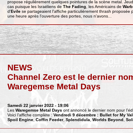
propose régulièrement quelques pointures de la scène metal. Jeudi s
cas puisque les Israéliens de
The Fading
, les Américains de
Warb
d'
Evile
se partageaient l'affiche particulièrement thrash proposée p
une heure après l'ouverture des portes, nous n'avons...
NEWS
Channel Zero est le dernier no
Waregemse Metal Days
Samedi 22 janvier 2022
- 19:06
Les
Waregemse Metal Days
ont annoncé le dernier nom pour l'éd
Voici l'affiche complète :
Vendredi 9 décembre :
Bullet for My Va
Spoil Engine
,
Coffin Feeder
,
Splendidula
,
Worlds Beyond
,
Sol