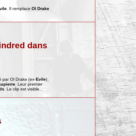
vile
. Il remplace
Ol Drake
indred dans
 par Ol Drake (ex-
Evile
),
upierre
. Leur premier
ds
. Le clip est visible...
s