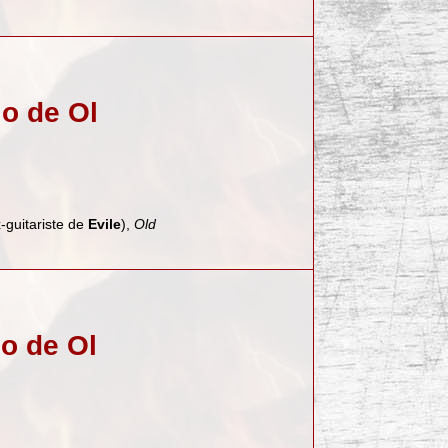
lo de Ol
-guitariste de
Evile
),
Old
lo de Ol