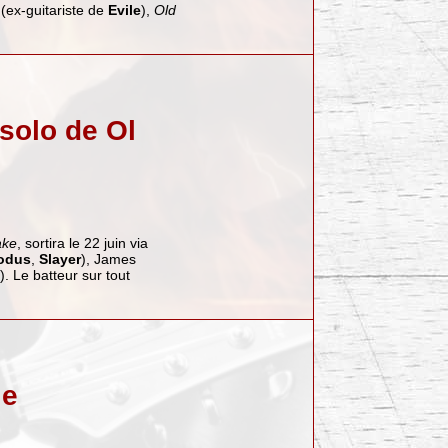
(ex-guitariste de
Evile
),
Old
solo de Ol
ake
, sortira le 22 juin via
odus
,
Slayer
), James
). Le batteur sur tout
le