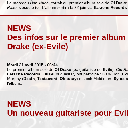
Le morceau
Han Valen
, extrait du premier album solo de
Ol Drake
Rake
, s'écoute
ici
. L'album sortira le 22 juin via
Earache Records
.
NEWS
Des infos sur le premier album 
Drake (ex-Evile)
Mardi 21 avril 2015
- 06:44
Le premier album solo de
Ol Drake
(ex-guitariste de
Evile
),
Old R
Earache Records
. Plusieurs guests y ont participé : Gary Holt (
Ex
Murphy (
Death
,
Testament
,
Obituary
) et Josh Middleton (
Sylosis
l'album...
NEWS
Un nouveau guitariste pour Evi