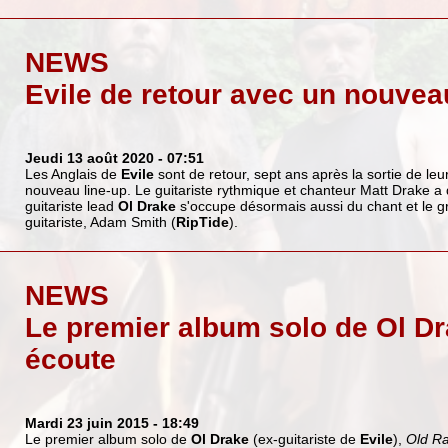
NEWS
Evile de retour avec un nouvea
Jeudi 13 août 2020
- 07:51
Les Anglais de
Evile
sont de retour, sept ans après la sortie de le
nouveau line-up. Le guitariste rythmique et chanteur Matt Drake a 
guitariste lead
Ol Drake
s'occupe désormais aussi du chant et le 
guitariste, Adam Smith (
RipTide
).
NEWS
Le premier album solo de Ol D
écoute
Mardi 23 juin 2015
- 18:49
Le premier album solo de
Ol Drake
(ex-guitariste de
Evile
),
Old R