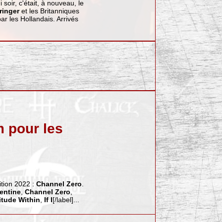
oir, c'était, à nouveau, le
ringer
et les Britanniques
ar les Hollandais. Arrivés
m pour les
ition 2022 :
Channel Zero
.
lentine
,
Channel Zero
,
itude Within
,
If I
[/label]...