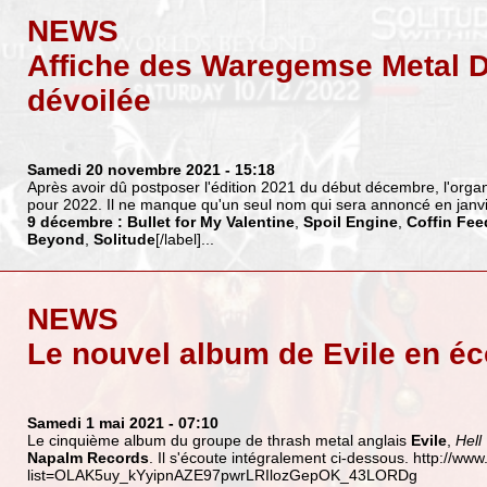
NEWS
Affiche des Waregemse Metal 
dévoilée
Samedi 20 novembre 2021
- 15:18
Après avoir dû postposer l'édition 2021 du début décembre, l'organi
pour 2022. Il ne manque qu'un seul nom qui sera annoncé en janvier
9 décembre :
Bullet for My Valentine
,
Spoil Engine
,
Coffin Fee
Beyond
,
Solitude
[/label]...
NEWS
Le nouvel album de Evile en éc
Samedi 1 mai 2021
- 07:10
Le cinquième album du groupe de thrash metal anglais
Evile
,
Hell
Napalm Records
. Il s'écoute intégralement ci-dessous.
http://www
list=OLAK5uy_kYyipnAZE97pwrLRIlozGepOK_43LORDg