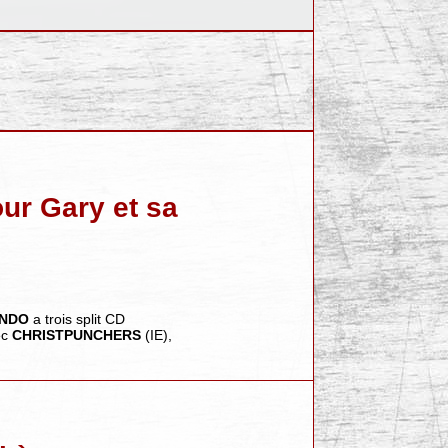
our Gary et sa
ANDO
a trois split CD
ec
CHRISTPUNCHERS
(IE),