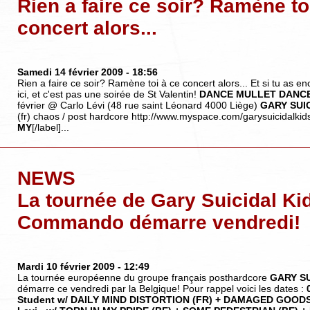
Rien a faire ce soir? Ramène to
concert alors...
Samedi 14 février 2009
- 18:56
Rien a faire ce soir? Ramène toi à ce concert alors... Et si tu as e
ici, et c'est pas une soirée de St Valentin!
DANCE MULLET DANC
février @ Carlo Lévi (48 rue saint Léonard 4000 Liège)
GARY SUI
(fr) chaos / post hardcore http://www.myspace.com/garysuicidal
MY
[/label]...
NEWS
La tournée de Gary Suicidal Ki
Commando démarre vendredi!
Mardi 10 février 2009
- 12:49
La tournée européenne du groupe français posthardcore
GARY S
démarre ce vendredi par la Belgique! Pour rappel voici les dates :
Student w/ DAILY MIND DISTORTION (FR) + DAMAGED GOODS (