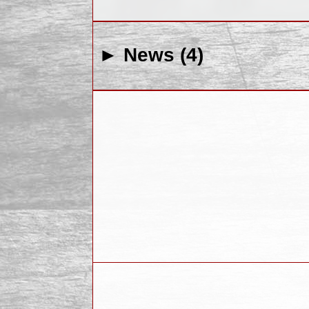
► News (4)