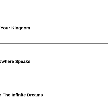
 Your Kingdom
owhere Speaks
n The Infinite Dreams