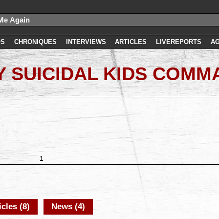
OS
CHRONIQUES
INTERVIEWS
ARTICLES
LIVEREPORTS
A
 SUICIDAL KIDS COM
1
icles (8)
News (4)