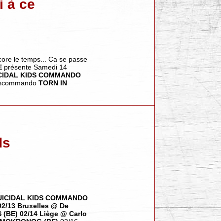
i à ce
ncore le temps... Ca se passe
E
présente Samedi 14
CIDAL KIDS COMMANDO
kidscommando
TORN IN
ds
UICIDAL KIDS COMMANDO
02/13 Bruxelles @ De
BE) 02/14 Liège @ Carlo