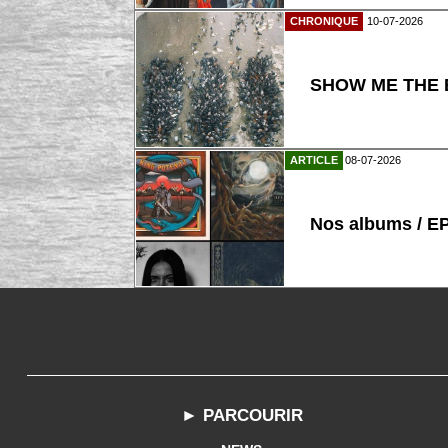
CHRONIQUE
10-07-2026
SHOW ME THE B
ARTICLE
08-07-2026
Nos albums / E
► PARCOURIR