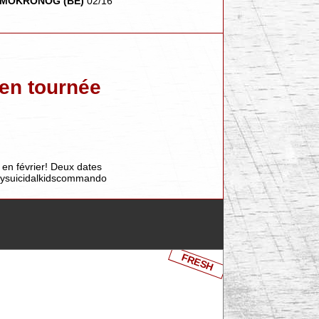
 + MOKRONOG (BE)
02/16
en tournée
en février! Deux dates
arysuicidalkidscommando
FRESH