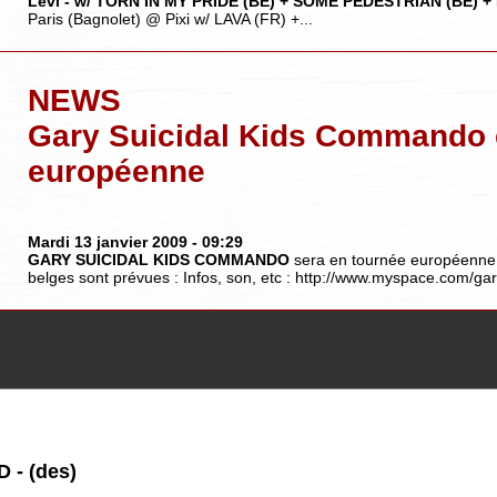
Levi - w/ TORN IN MY PRIDE (BE) + SOME PEDESTRIAN (BE)
Paris (Bagnolet) @ Pixi w/ LAVA (FR) +...
NEWS
Gary Suicidal Kids Commando 
européenne
Mardi 13 janvier 2009
- 09:29
GARY SUICIDAL KIDS COMMANDO
sera en tournée européenne 
belges sont prévues : Infos, son, etc : http://www.myspace.com/g
 - (des)