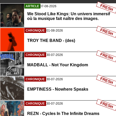
FRESH
ARTICLE
07-08-2026
We Stood Like Kings: Un univers immersif
où la musique fait naître des images.
FRESH
CHRONIQUE
01-08-2026
TROY THE BAND - (des)
FRESH
CHRONIQUE
30-07-2026
MADBALL - Not Your Kingdom
FRESH
CHRONIQUE
30-07-2026
EMPTINESS - Nowhere Speaks
FRESH
CHRONIQUE
30-07-2026
REZN - Cycles In The Infinite Dreams