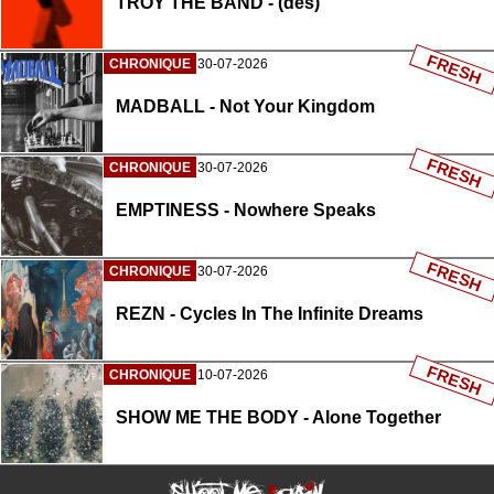
TROY THE BAND - (des)
FRESH
CHRONIQUE
30-07-2026
MADBALL - Not Your Kingdom
FRESH
CHRONIQUE
30-07-2026
EMPTINESS - Nowhere Speaks
FRESH
CHRONIQUE
30-07-2026
REZN - Cycles In The Infinite Dreams
FRESH
CHRONIQUE
10-07-2026
SHOW ME THE BODY - Alone Together