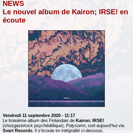
NEWS
Le nouvel album de Kairon; IRSE! en
écoute
Vendredi 11 septembre 2020
- 11:17
Le troisième album des Finlandais de
Kairon; IRSE!
(shozgaze/rock psychédélique),
Polysomn
, sort aujourd'hui via
Svart Records
. Il s'écoute en intégralité ci-dessous.