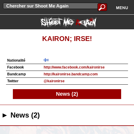
KAIRON; IRSE!
Nationalité
Facebook
http://www.facebook.com/kaironirse
Bandcamp
http://kaironirse.bandcamp.com
Twitter
@kaironirse
News (2)
► News (2)