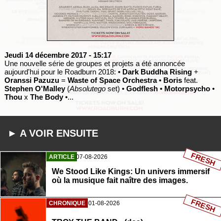
Jeudi 14 décembre 2017
- 15:17
Une nouvelle série de groupes et projets a été annoncée
aujourd'hui pour le Roadburn 2018: •
Dark Buddha Rising
+
Oranssi Pazuzu
=
Waste of Space Orchestra
•
Boris
feat.
Stephen O'Malley
(
Absolutego
set) •
Godflesh
•
Motorpsycho
•
Thou
x
The Body
•...
► A VOIR ENSUITE
FRESH
ARTICLE
07-08-2026
We Stood Like Kings: Un univers immersif
où la musique fait naître des images.
FRESH
CHRONIQUE
01-08-2026