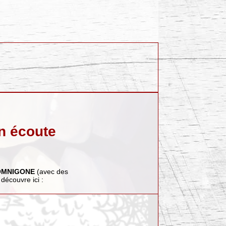
n écoute
OMNIGONE
(avec des
e découvre ici :