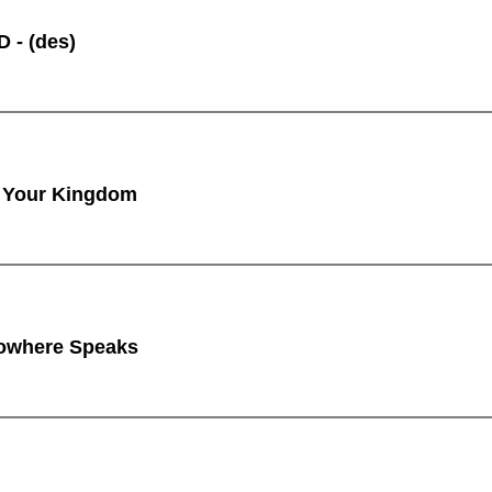
 - (des)
 Your Kingdom
owhere Speaks