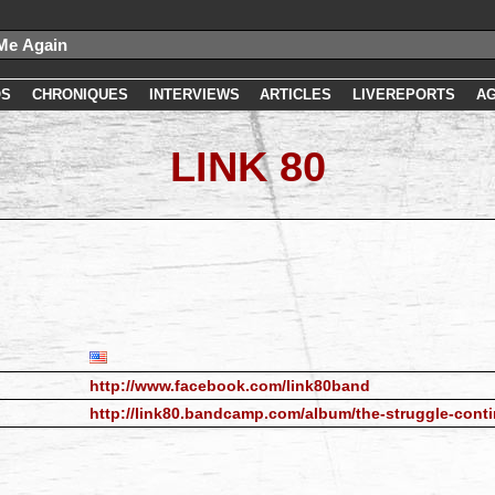
OS
CHRONIQUES
INTERVIEWS
ARTICLES
LIVEREPORTS
A
LINK 80
http://www.facebook.com/link80band
http://link80.bandcamp.com/album/the-struggle-cont