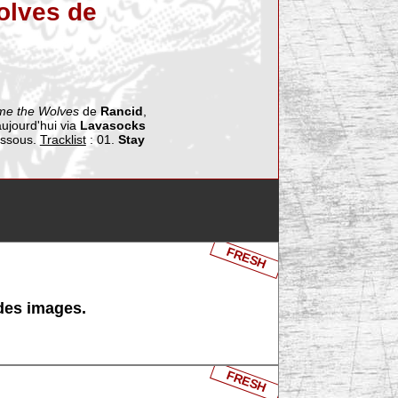
olves de
me the Wolves
de
Rancid
,
 aujourd'hui via
Lavasocks
dessous.
Tracklist
: 01.
Stay
FRESH
 des images.
FRESH