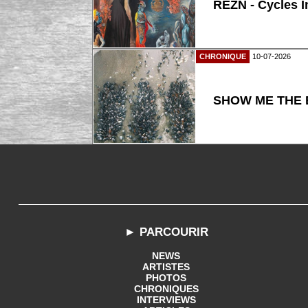
REZN - Cycles I
CHRONIQUE
10-07-2026
SHOW ME THE B
► PARCOURIR
NEWS
ARTISTES
PHOTOS
CHRONIQUES
INTERVIEWS