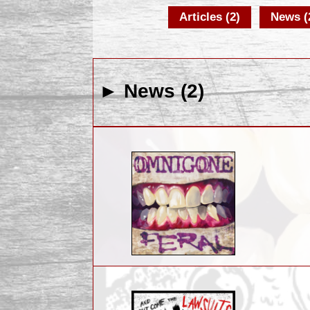
Articles (2)
News (
► News (2)