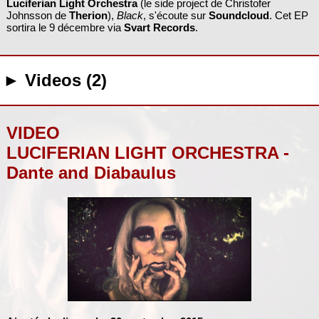
Luciferian Light Orchestra
(le side project de Christofer
Johnsson de
Therion
),
Black
, s'écoute sur
Soundcloud
. Cet EP
sortira le 9 décembre via
Svart Records
.
► Videos (2)
VIDEO
LUCIFERIAN LIGHT ORCHESTRA -
Dante and Diabaulus