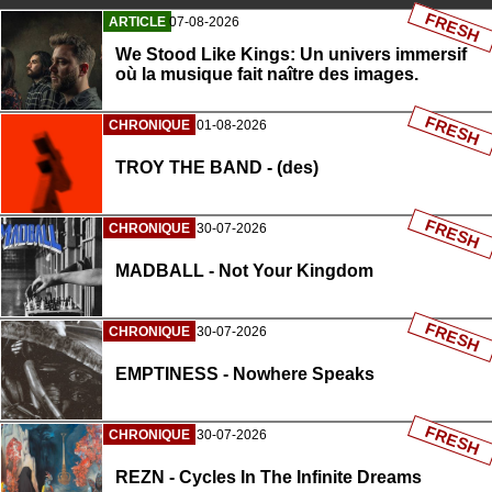
FRESH
ARTICLE
07-08-2026
We Stood Like Kings: Un univers immersif
où la musique fait naître des images.
FRESH
CHRONIQUE
01-08-2026
TROY THE BAND - (des)
FRESH
CHRONIQUE
30-07-2026
MADBALL - Not Your Kingdom
FRESH
CHRONIQUE
30-07-2026
EMPTINESS - Nowhere Speaks
FRESH
CHRONIQUE
30-07-2026
REZN - Cycles In The Infinite Dreams