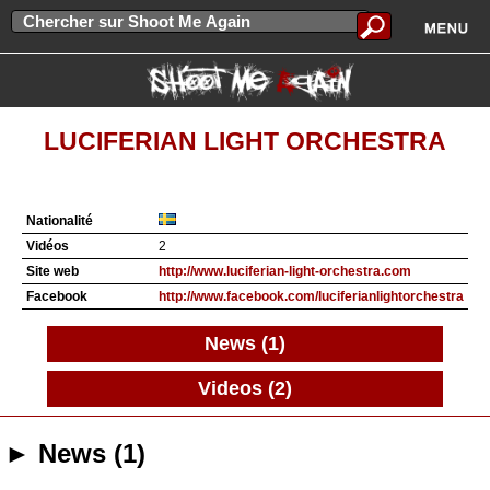
LUCIFERIAN LIGHT ORCHESTRA
Nationalité
Vidéos
2
Site web
http://www.luciferian-light-orchestra.com
Facebook
http://www.facebook.com/luciferianlightorchestra
News (1)
Videos (2)
► News (1)