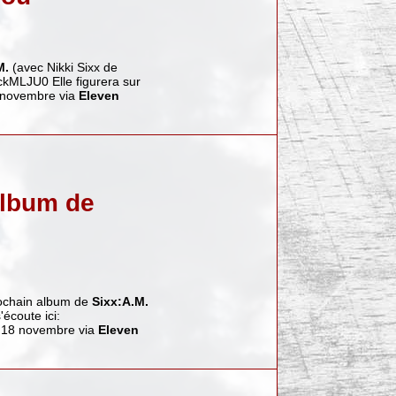
M.
(avec Nikki Sixx de
hckMLJU0
Elle figurera sur
18 novembre via
Eleven
album de
prochain album de
Sixx:A.M.
s'écoute ici:
e 18 novembre via
Eleven