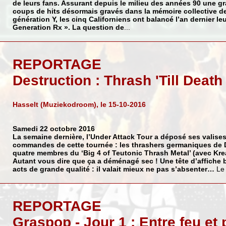
de leurs fans. Assurant depuis le milieu des années 90 une g
coups de hits désormais gravés dans la mémoire collective 
génération Y, les cinq Californiens ont balancé l’an dernier l
Generation Rx ». La question de
...
REPORTAGE
Destruction : Thrash 'Till Death 
Hasselt (Muziekodroom), le 15-10-2016
Samedi 22 octobre 2016
La semaine dernière, l’Under Attack Tour a déposé ses valise
commandes de cette tournée : les thrashers germaniques de
quatre membres du ‘Big 4 of Teutonic Thrash Metal’ (avec
Kre
Autant vous dire que ça a déménagé sec ! Une tête d’affiche 
acts de grande qualité : il valait mieux ne pas s’absenter…
Le 
REPORTAGE
Graspop - Jour 1 : Entre feu et p