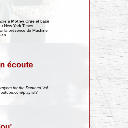
sacré à
Mötley Crüe
et basé
 du New York Times.
par la présence de Machine
'en...
en écoute
rayers for the Damned Vol.
youtube.com/playlist?
You'