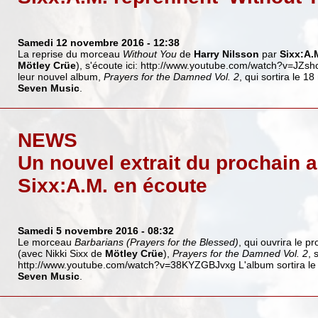
Samedi 12 novembre 2016
- 12:38
La reprise du morceau
Without You
de
Harry Nilsson
par
Sixx:A.
Mötley Crüe
), s'écoute ici:
http://www.youtube.com/watch?v=JZs
leur nouvel album,
Prayers for the Damned Vol. 2
, qui sortira le 
Seven Music
.
NEWS
Un nouvel extrait du prochain 
Sixx:A.M. en écoute
Samedi 5 novembre 2016
- 08:32
Le morceau
Barbarians (Prayers for the Blessed)
, qui ouvrira le 
(avec Nikki Sixx de
Mötley Crüe
),
Prayers for the Damned Vol. 2
, 
http://www.youtube.com/watch?v=38KYZGBJvxg
L'album sortira l
Seven Music
.