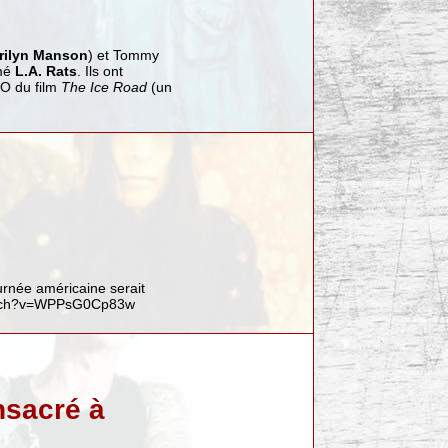
rilyn Manson
) et Tommy
rmé
L.A. Rats
. Ils ont
O du film
The Ice Road
(un
rnée américaine serait
atch?v=WPPsG0Cp83w
onsacré à