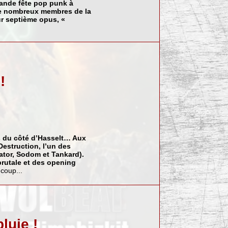
rande fête pop punk à
de nombreux membres de la
eur septième opus, «
!
s du côté d’Hasselt… Aux
Destruction
, l’un des
ator
,
Sodom
et
Tankard
).
brutale et des opening
coup...
luie !