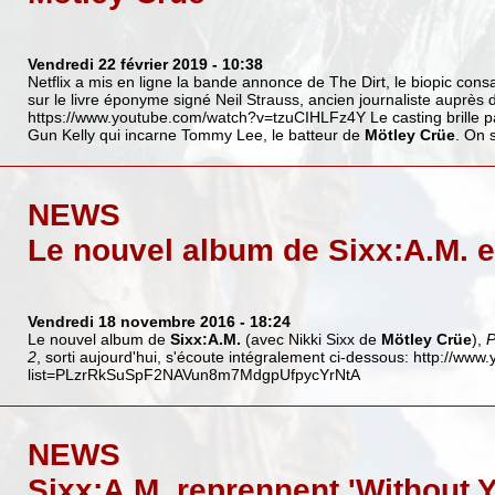
Vendredi 22 février 2019
- 10:38
Netflix a mis en ligne la bande annonce de The Dirt, le biopic con
sur le livre éponyme signé Neil Strauss, ancien journaliste auprès
https://www.youtube.com/watch?v=tzuCIHLFz4Y
Le casting brille 
Gun Kelly qui incarne Tommy Lee, le batteur de
Mötley Crüe
. On s
NEWS
Le nouvel album de Sixx:A.M. 
Vendredi 18 novembre 2016
- 18:24
Le nouvel album de
Sixx:A.M.
(avec Nikki Sixx de
Mötley Crüe
),
P
2
, sorti aujourd'hui, s'écoute intégralement ci-dessous:
http://www.
list=PLzrRkSuSpF2NAVun8m7MdgpUfpycYrNtA
NEWS
Sixx:A.M. reprennent 'Without 