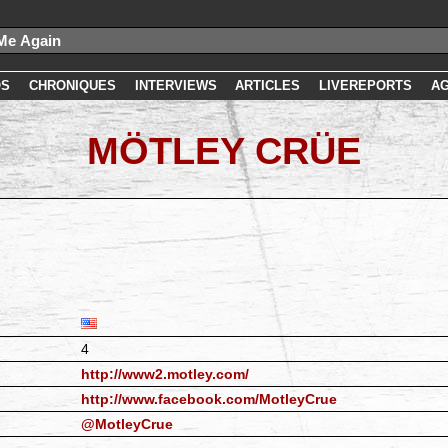
OS
CHRONIQUES
INTERVIEWS
ARTICLES
LIVEREPORTS
A
MÖTLEY CRÜE
4
http://www2.motley.com/
http://www.facebook.com/MotleyCrue
@MotleyCrue