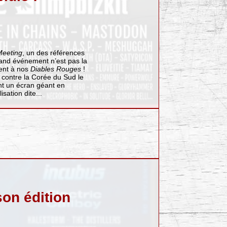
Meeting
, un des références
and événement n’est pas la
ment à nos
Diables Rouges
!
 contre la Corée du Sud le
ant un écran géant en
sation dite...
son édition