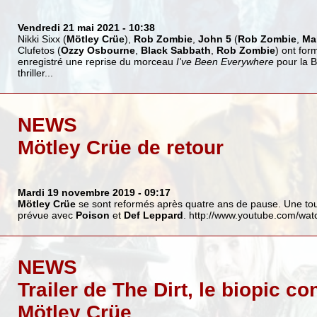
Vendredi 21 mai 2021
- 10:38
Nikki Sixx (
Mötley Crüe
),
Rob Zombie
,
John 5
(
Rob Zombie
,
Ma
Clufetos (
Ozzy Osbourne
,
Black Sabbath
,
Rob Zombie
) ont fo
enregistré une reprise du morceau
I've Been Everywhere
pour la B
thriller...
NEWS
Mötley Crüe de retour
Mardi 19 novembre 2019
- 09:17
Mötley Crüe
se sont reformés après quatre ans de pause. Une tou
prévue avec
Poison
et
Def Leppard
.
http://www.youtube.com/w
NEWS
Trailer de The Dirt, le biopic c
Mötley Crüe