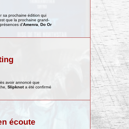
r sa prochaine édition qui
'est que la prochaine grand-
 présences d'
Amenra
,
Do Or
ting
rès avoir annoncé que
nche,
Slipknot
a été confirmé
en écoute