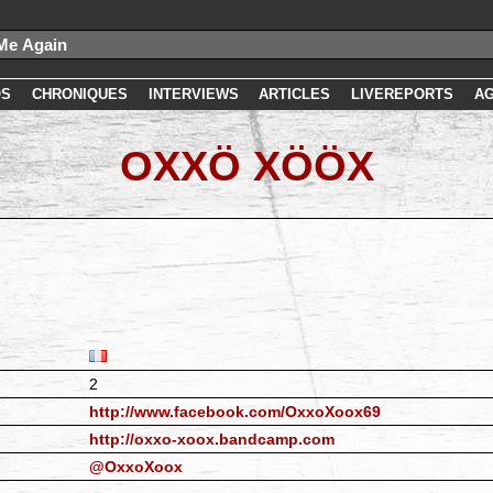
OS
CHRONIQUES
INTERVIEWS
ARTICLES
LIVEREPORTS
A
OXXÖ XÖÖX
2
http://www.facebook.com/OxxoXoox69
http://oxxo-xoox.bandcamp.com
@OxxoXoox