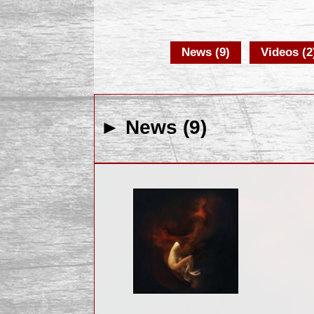
News (9)
Videos (2
► News (9)