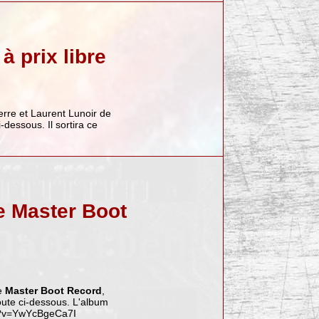
 prix libre
rre et Laurent Lunoir de
-dessous. Il sortira ce
e Master Boot
de
Master Boot Record
,
oute ci-dessous. L'album
h?v=YwYcBgeCa7I