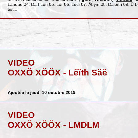
Ländäë 04. Dä Ï Lün 05. Lör 06. Lücï 07. Äbÿm 08. Dälëïth 09. Ü 
est...
VIDEO
OXXÖ XÖÖX - Lëïth Säë
Ajoutée le jeudi 10 octobre 2019
VIDEO
OXXÖ XÖÖX - LMDLM