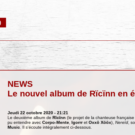
)
NEWS
Le nouvel album de Rïcïnn en 
Jeudi 22 octobre 2020
- 21:21
Le deuxième album de
Rïcïnn
(le projet de la chanteuse français
pu entendre avec
Corpo-Mente
,
Igorrr
et
Oxxö Xööx
),
Nereïd
, s
Music
. Il s'écoute intégralement ci-dessous.