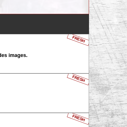
FRESH
 des images.
FRESH
FRESH