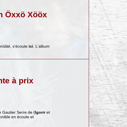
in Öxxö Xööx
mïdäë
, s'écoute
ici
. L'album
te à prix
e Gautier Serre de (
Igorrr
et
ponible en écoute et