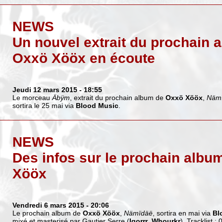
NEWS
Un nouvel extrait du prochain 
Oxxö Xööx en écoute
Jeudi 12 mars 2015
- 18:55
Le morceau
Äbÿm
, extrait du prochain album de
Oxxö Xööx
,
Näm
sortira le 25 mai via
Blood Music
.
NEWS
Des infos sur le prochain albu
Xööx
Vendredi 6 mars 2015
- 20:06
Le prochain album de
Oxxö Xööx
,
Nämïdäë
, sortira en mai via
Bl
mixé et masterisé par Gautier Serre (
Igorrr
,
Whourkr
).
Tracklist
: 