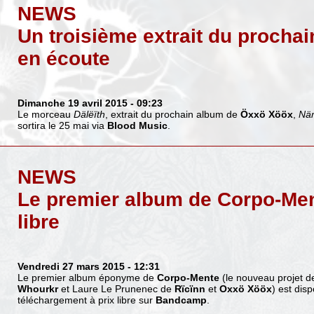
NEWS
Un troisième extrait du procha
en écoute
Dimanche 19 avril 2015
- 09:23
Le morceau
Dälëïth
, extrait du prochain album de
Öxxö Xööx
,
Nä
sortira le 25 mai via
Blood Music
.
NEWS
Le premier album de Corpo-Men
libre
Vendredi 27 mars 2015
- 12:31
Le premier album éponyme de
Corpo-Mente
(le nouveau projet d
Whourkr
et Laure Le Prunenec de
Rïcïnn
et
Oxxö Xööx
) est dis
téléchargement à prix libre sur
Bandcamp
.