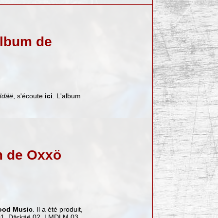
album de
ïdäë
, s'écoute
ici
. L'album
m de Oxxö
ood Music
. Il a été produit,
01. Därkäë 02. LMDLM 03.