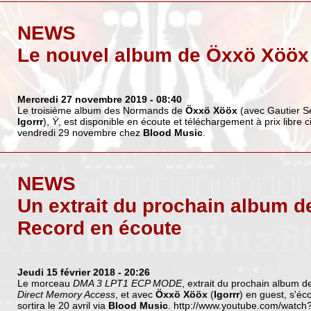
NEWS
Le nouvel album de Öxxö Xööx à
Mercredi 27 novembre 2019
- 08:40
Le troisième album des Normands de
Öxxö Xööx
(avec Gautier Se
Igorrr
),
Ÿ
, est disponible en écoute et téléchargement à prix libre ci
vendredi 29 novembre chez
Blood Music
.
NEWS
Un extrait du prochain album d
Record en écoute
Jeudi 15 février 2018
- 20:26
Le morceau
DMA 3 LPT1 ECP MODE
, extrait du prochain album 
Direct Memory Access
, et avec
Öxxö Xööx
(
Igorrr
) en guest, s'éc
sortira le 20 avril via
Blood Music
.
http://www.youtube.com/watc