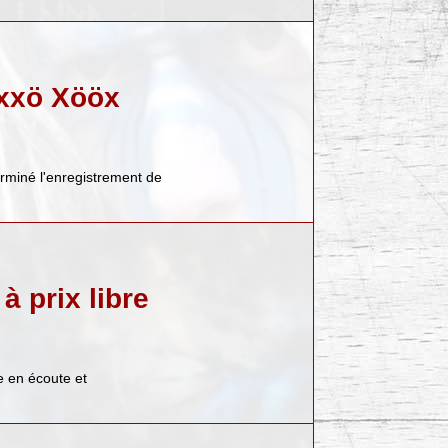
Öxxö Xööx
erminé l'enregistrement de
 prix libre
le en écoute et