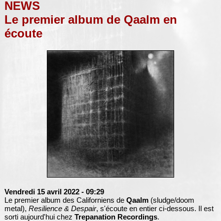
NEWS
Le premier album de Qaalm en
écoute
Vendredi 15 avril 2022
- 09:29
Le premier album des Californiens de
Qaalm
(sludge/doom
metal),
Resilience & Despair
, s'écoute en entier ci-dessous. Il est
sorti aujourd'hui chez
Trepanation Recordings
.