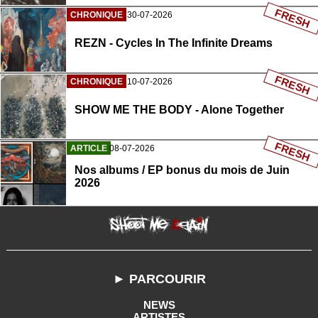
FRESH
CHRONIQUE
30-07-2026
REZN - Cycles In The Infinite Dreams
FRESH
CHRONIQUE
10-07-2026
SHOW ME THE BODY - Alone Together
FRESH
ARTICLE
08-07-2026
Nos albums / EP bonus du mois de Juin
2026
► PARCOURIR
NEWS
ARTISTES