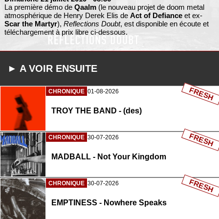
La première démo de
Qaalm
(le nouveau projet de doom metal
atmosphérique de Henry Derek Elis de
Act of Defiance
et ex-
Scar the Martyr
),
Reflections Doubt
, est disponible en écoute et
téléchargement à prix libre ci-dessous.
► A VOIR ENSUITE
FRESH
CHRONIQUE
01-08-2026
TROY THE BAND - (des)
FRESH
CHRONIQUE
30-07-2026
MADBALL - Not Your Kingdom
FRESH
CHRONIQUE
30-07-2026
EMPTINESS - Nowhere Speaks