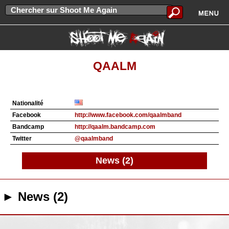
QAALM
Nationalité
Facebook
http://www.facebook.com/qaalmband
Bandcamp
http://qaalm.bandcamp.com
Twitter
@qaalmband
News (2)
► News (2)