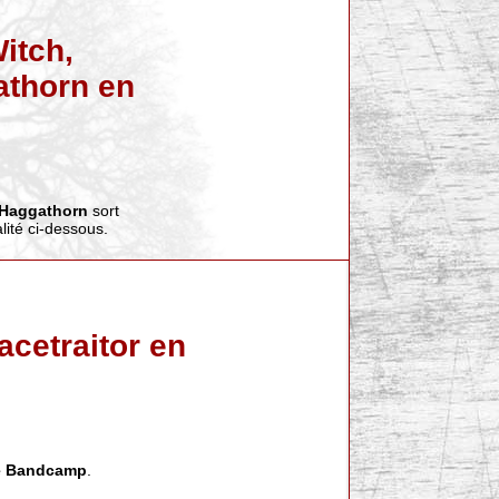
Witch,
thorn en
Haggathorn
sort
alité ci-dessous.
cetraitor en
e Bandcamp
.