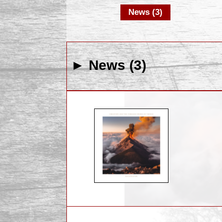
News (3)
► News (3)