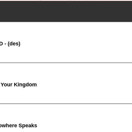
 - (des)
 Your Kingdom
owhere Speaks