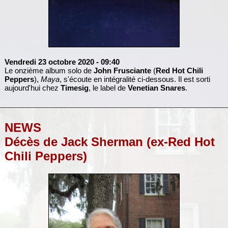
Vendredi 23 octobre 2020
- 09:40
Le onzième album solo de
John Frusciante
(
Red Hot Chili
Peppers
),
Maya
, s'écoute en intégralité ci-dessous. Il est sorti
aujourd'hui chez
Timesig
, le label de
Venetian Snares
.
NEWS
Décès de Jack Sherman (ex-Red Hot
Chili Peppers)