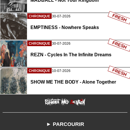
MADBALL - Not Your Kingdom
FRESH
CHRONIQUE
30-07-2026
EMPTINESS - Nowhere Speaks
FRESH
CHRONIQUE
30-07-2026
REZN - Cycles In The Infinite Dreams
FRESH
CHRONIQUE
10-07-2026
SHOW ME THE BODY - Alone Together
► PARCOURIR