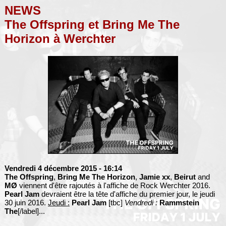
NEWS
The Offspring et Bring Me The
Horizon à Werchter
Vendredi 4 décembre 2015
- 16:14
The Offspring
,
Bring Me The Horizon
,
Jamie xx
,
Beirut
and
MØ
viennent d'être rajoutés à l'affiche de Rock Werchter 2016.
Pearl Jam
devraient être la tête d'affiche du premier jour, le jeudi
30 juin 2016.
Jeudi :
Pearl Jam
[tbc]
Vendredi :
Rammstein
The
[/label]...