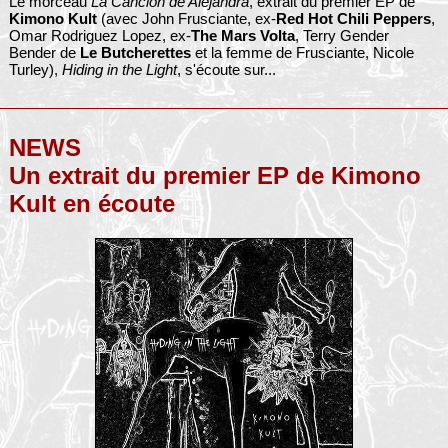
Le morceau
La Cancion de Alejandra
, extrait du premier EP de
Kimono Kult
(avec John Frusciante, ex-
Red Hot Chili Peppers
,
Omar Rodriguez Lopez, ex-
The Mars Volta
, Terry Gender
Bender de
Le Butcherettes
et la femme de Frusciante, Nicole
Turley),
Hiding in the Light
, s'écoute sur...
NEWS
Un extrait du premier EP de Kimono
Kult en écoute