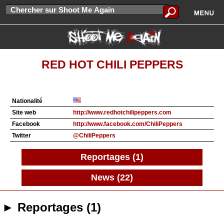
RED HOT CHILI PEPPERS
Nationalité
Site web
http://www.redhotchilipeppers.com
Facebook
http://www.facebook.com/ChiliPeppers
Twitter
@ChiliPeppers
Reportages (1)
News (22)
► Reportages (1)