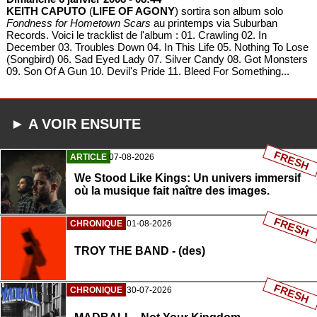
KEITH CAPUTO
(
LIFE OF AGONY
) sortira son album solo
Fondness for Hometown Scars
au printemps via Suburban
Records. Voici le tracklist de l'album : 01. Crawling 02. In
December 03. Troubles Down 04. In This Life 05. Nothing To Lose
(Songbird) 06. Sad Eyed Lady 07. Silver Candy 08. Got Monsters
09. Son Of A Gun 10. Devil's Pride 11. Bleed For Something...
► A VOIR ENSUITE
FRESH
ARTICLE
07-08-2026
We Stood Like Kings: Un univers immersif
où la musique fait naître des images.
FRESH
CHRONIQUE
01-08-2026
TROY THE BAND - (des)
FRESH
CHRONIQUE
30-07-2026