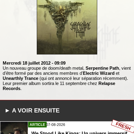
Mercredi 18 juillet 2012
- 09:09
Un nouveau groupe de doom/death metal,
Serpentine Path
, vient
d'être formé par des anciens membres d'
Electric Wizard
et
Unearthly Trance
(qui ont annoncé leur séparation récemment).
Leur premier album sortira le 11 septembre chez
Relapse
Records
.
► A VOIR ENSUITE
FRESH
ARTICLE
07-08-2026
We Stood Like Kings: Un univers immersif