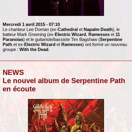
Mercredi 1 avril 2015
- 07:10
Le chanteur Lee Dorrian (ex-
Cathedral
et
Napalm Death
), le
batteur Mark Greening (ex-
Electric Wizard
,
Ramesses
et
11
Paranoias
) et le guitariste/bassiste Tim Bagshaw (
Serpentine
Path
et ex-
Electric Wizard
et
Ramesses
) ont formé un nouveau
groupe :
With the Dead
.
NEWS
Le nouvel album de Serpentine Path
en écoute