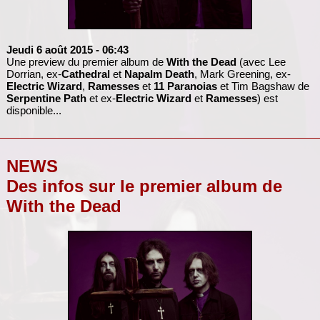
Jeudi 6 août 2015
- 06:43
Une preview du premier album de
With the Dead
(avec Lee
Dorrian, ex-
Cathedral
et
Napalm Death
, Mark Greening, ex-
Electric Wizard
,
Ramesses
et
11 Paranoias
et Tim Bagshaw de
Serpentine Path
et ex-
Electric Wizard
et
Ramesses
) est
disponible...
NEWS
Des infos sur le premier album de
With the Dead