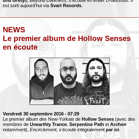
und Gretyl
),
Beyond Darkness
, s'écoute en entier ci-dessous. Il
est sorti aujourd'hui via
Svart Records
.
NEWS
Le premier album de Hollow Senses
en écoute
Vendredi 30 septembre 2016
- 07:29
Le premier album des New-Yorkais de
Hollow Senses
(avec des
membres de
Unearthly Trance
,
Serpentine Path
et
Archon
notamment),
Encirclement
, s'écoute intégralement
par ici
.