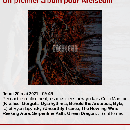
Un premier album pour Arelseum
Jeudi 20 mai 2021
- 09:49
Pendant le confinement, les musiciens new-yorkais Colin Marston
(
Krallice
,
Gorguts
,
Dysrhythmia
,
Behold the Arctopus
,
Byla
,
...) et Ryan Lipynsky (
Unearthly Trance
,
The Howling Wind
,
Reeking Aura
,
Serpentine Path
,
Green Dragon
, ...) ont formé...