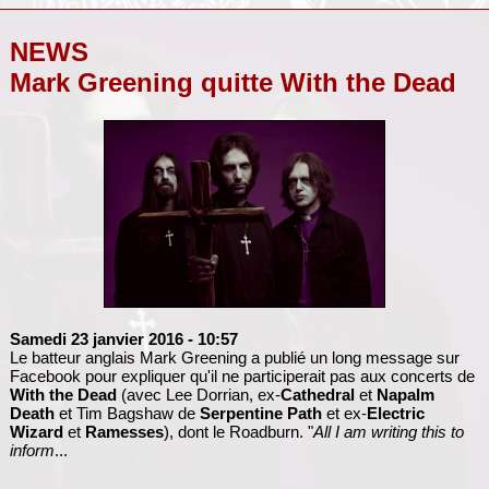
NEWS
Mark Greening quitte With the Dead
Samedi 23 janvier 2016
- 10:57
Le batteur anglais Mark Greening a publié un long message sur
Facebook pour expliquer qu'il ne participerait pas aux concerts de
With the Dead
(avec Lee Dorrian, ex-
Cathedral
et
Napalm
Death
et Tim Bagshaw de
Serpentine Path
et ex-
Electric
Wizard
et
Ramesses
), dont le Roadburn. "
All I am writing this to
inform
...