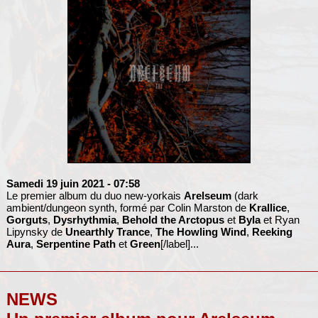
Samedi 19 juin 2021
- 07:58
Le premier album du duo new-yorkais
Arelseum
(dark
ambient/dungeon synth, formé par Colin Marston de
Krallice
,
Gorguts
,
Dysrhythmia
,
Behold the Arctopus
et
Byla
et Ryan
Lipynsky de
Unearthly Trance
,
The Howling Wind
,
Reeking
Aura
,
Serpentine Path
et
Green
[/label]...
NEWS