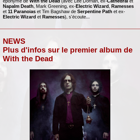
éponyme de
With the Dead
(avec Lee Dorrian, ex-
Cathedral
et
Napalm Death
, Mark Greening, ex-
Electric Wizard
,
Ramesses
et
11 Paranoias
et Tim Bagshaw de
Serpentine Path
et ex-
Electric Wizard
et
Ramesses
), s'écoute...
NEWS
Plus d'infos sur le premier album de
With the Dead