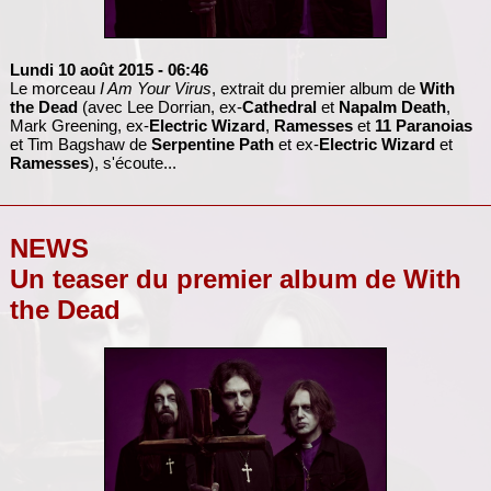
Lundi 10 août 2015
- 06:46
Le morceau
I Am Your Virus
, extrait du premier album de
With
the Dead
(avec Lee Dorrian, ex-
Cathedral
et
Napalm Death
,
Mark Greening, ex-
Electric Wizard
,
Ramesses
et
11 Paranoias
et Tim Bagshaw de
Serpentine Path
et ex-
Electric Wizard
et
Ramesses
), s'écoute...
NEWS
Un teaser du premier album de With
the Dead