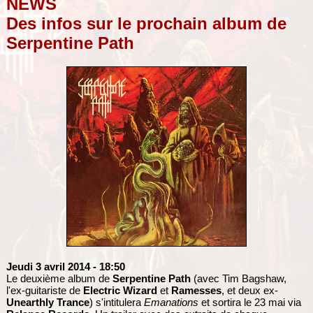
NEWS
Des infos sur le prochain album de
Serpentine Path
Jeudi 3 avril 2014
- 18:50
Le deuxième album de
Serpentine Path
(avec Tim Bagshaw,
l'ex-guitariste de
Electric Wizard
et
Ramesses
, et deux ex-
Unearthly Trance
) s'intitulera
Emanations
et sortira le 23 mai via