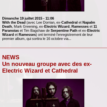
Dimanche 19 juillet 2015
- 11:06
With the Dead
(avec Lee Dorrian, ex-
Cathedral
et
Napalm
Death
, Mark Greening, ex-
Electric Wizard
,
Ramesses
et
11
Paranoias
et Tim Bagshaw de
Serpentine Path
et ex-
Electric
Wizard
et
Ramesses
) ont terminé l'enregistrement de leur
premier album, qui sortira le 16 octobre via...
NEWS
Un nouveau groupe avec des ex-
Electric Wizard et Cathedral