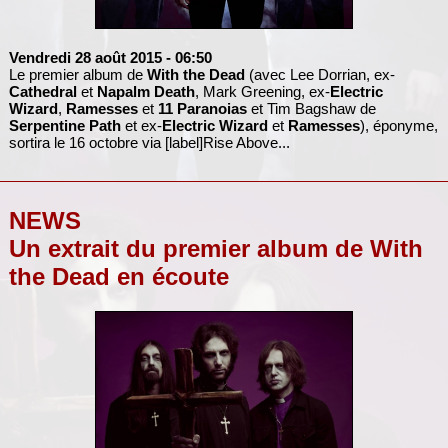
Vendredi 28 août 2015
- 06:50
Le premier album de
With the Dead
(avec Lee Dorrian, ex-
Cathedral
et
Napalm Death
, Mark Greening, ex-
Electric
Wizard
,
Ramesses
et
11 Paranoias
et Tim Bagshaw de
Serpentine Path
et ex-
Electric Wizard
et
Ramesses
), éponyme,
sortira le 16 octobre via [label]Rise Above...
NEWS
Un extrait du premier album de With
the Dead en écoute