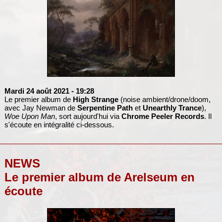
Mardi 24 août 2021
- 19:28
Le premier album de
High Strange
(noise ambient/drone/doom,
avec Jay Newman de
Serpentine Path
et
Unearthly Trance
),
Woe Upon Man
, sort aujourd'hui via
Chrome Peeler Records
. Il
s'écoute en intégralité ci-dessous.
NEWS
Le premier album de Arelseum en
écoute