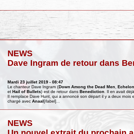
NEWS
Dave Ingram de retour dans Be
Mardi 23 juillet 2019
- 08:47
Le chanteur Dave Ingram (
Down Among the Dead Men
,
Echelo
et
Hail of Bullets
) est de retour dans
Benediction
. Il en avait dé
Il remplace Dave Hunt, qui a annoncé son départ il y a deux mois e
chargé avec
Anaal
[/label]...
NEWS
Un nouvel extrait du prochain 