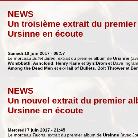
NEWS
Un troisième extrait du premie
Ursinne en écoute
Samedi 10 juin 2017
- 08:57
Le morceau
Bullet Bitten
, extrait du premier album de
Ursinne
(ave
Wombbath
,
Ashcloud
,
Henry Kane
et
Syn:Drom
et Dave Ingra
Among the Dead Men
et ex-
Hail of Bullets
,
Bolt Thrower
et
Ben
NEWS
Un nouvel extrait du premier a
Ursinne en écoute
Mercredi 7 juin 2017
- 21:45
Le morceau
Talons
, extrait du premier album de
Ursinne
(avec Jo