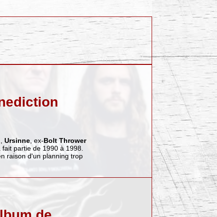
nediction
n
,
Ursinne
, ex-
Bolt Thrower
jà fait partie de 1990 à 1998.
n raison d'un planning trop
album de