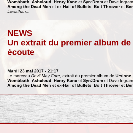
Wombbath
,
Ashcloud
,
Henry Kane
et
Syn:Drom
et Dave Ingra
Among the Dead Men
et ex-
Hail of Bullets
,
Bolt Thrower
et
Ben
Leviathan
,...
NEWS
Un extrait du premier album de
écoute
Mardi 23 mai 2017
- 21:17
Le morceau
Devil May Care
, extrait du premier album de
Ursinne
Wombbath
,
Ashcloud
,
Henry Kane
et
Syn:Drom
et Dave Ingra
Among the Dead Men
et ex-
Hail of Bullets
,
Bolt Thrower
et
Ben