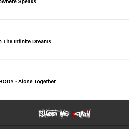
owhere Speaks
n The Infinite Dreams
ODY - Alone Together