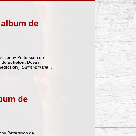
r album de
c Jonny Pettersson de
m de
Echelon
,
Down
ediction
),
Swim with the
...
lbum de
nny Pettersson de