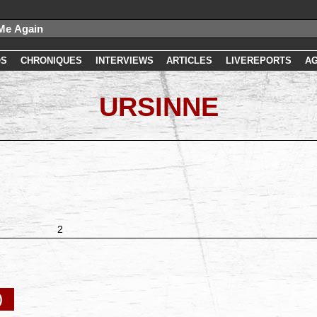
OS
CHRONIQUES
INTERVIEWS
ARTICLES
LIVEREPORTS
A
URSINNE
2
)