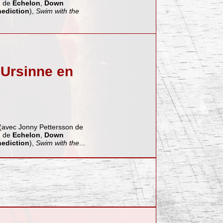
m de
Echelon
,
Down
ediction
),
Swim with the
 Ursinne en
(avec Jonny Pettersson de
m de
Echelon
,
Down
ediction
),
Swim with the
...