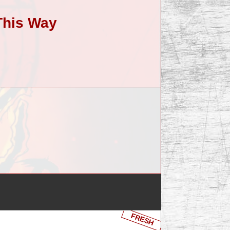
This Way
FRESH