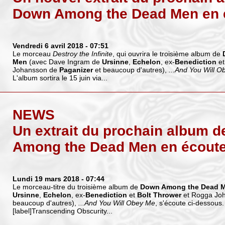
Down Among the Dead Men en 
Vendredi 6 avril 2018
- 07:51
Le morceau
Destroy the Infinite
, qui ouvrira le troisième album de
Men
(avec Dave Ingram de
Ursinne
,
Echelon
, ex-
Benediction
e
Johansson de
Paganizer
et beaucoup d'autres),
...And You Will 
L'album sortira le 15 juin via...
NEWS
Un extrait du prochain album 
Among the Dead Men en écout
Lundi 19 mars 2018
- 07:44
Le morceau-titre du troisième album de
Down Among the Dead 
Ursinne
,
Echelon
, ex-
Benediction
et
Bolt Thrower
et Rogga Jo
beaucoup d'autres),
...And You Will Obey Me
, s'écoute ci-dessous. 
[label]Transcending Obscurity...