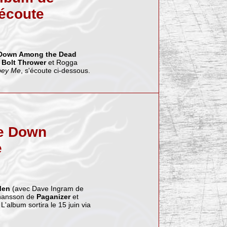
écoute
Down Among the Dead
t
Bolt Thrower
et Rogga
Obey Me
, s'écoute ci-dessous.
de Down
e
Men
(avec Dave Ingram de
hansson de
Paganizer
et
L'album sortira le 15 juin via