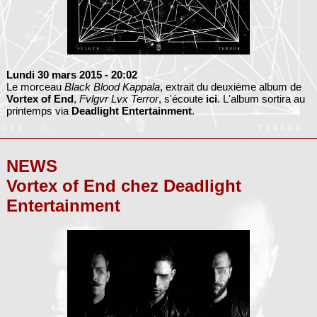
Lundi 30 mars 2015
- 20:02
Le morceau
Black Blood Kappala
, extrait du deuxième album de
Vortex of End
,
Fvlgvr Lvx Terror
, s'écoute
ici
. L'album sortira au
printemps via
Deadlight Entertainment
.
NEWS
Vortex of End chez Deadlight
Entertainment