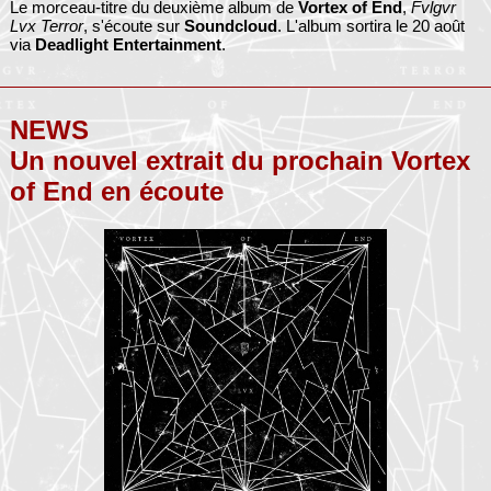
Le morceau-titre du deuxième album de
Vortex of End
,
Fvlgvr
Lvx Terror
, s'écoute sur
Soundcloud
. L'album sortira le 20 août
via
Deadlight Entertainment
.
NEWS
Un nouvel extrait du prochain Vortex
of End en écoute