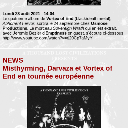
Lundi 23 août 2021
- 14:04
Le quatrième album de
Vortex of End
(black/death metal),
Abhorrent Fervor
, sortira le 24 septembre chez
Osmose
Productions
. Le morceau
Sovereign Wrath
qui en est extrait,
avec Jeremie Bezier d'
Emptiness
en guest, s'écoute ci-dessous.
http://www.youtube.com/watch?v=rj20Cp7aMyY
NEWS
Misthyrming, Darvaza et Vortex of
End en tournée européenne