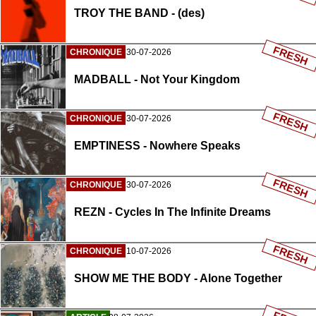
TROY THE BAND - (des)
FRESH
CHRONIQUE
30-07-2026
MADBALL - Not Your Kingdom
FRESH
CHRONIQUE
30-07-2026
EMPTINESS - Nowhere Speaks
FRESH
CHRONIQUE
30-07-2026
REZN - Cycles In The Infinite Dreams
FRESH
CHRONIQUE
10-07-2026
SHOW ME THE BODY - Alone Together