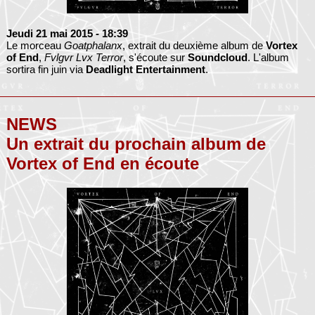
Jeudi 21 mai 2015
- 18:39
Le morceau
Goatphalanx
, extrait du deuxième album de
Vortex
of End
,
Fvlgvr Lvx Terror
, s'écoute sur
Soundcloud
. L'album
sortira fin juin via
Deadlight Entertainment
.
NEWS
Un extrait du prochain album de
Vortex of End en écoute