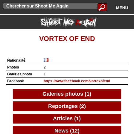
VORTEX OF END
Nationalité
Photos
2
Galeries photo
1
Facebook
https://www.facebook.com/vortexofend
Galeries photos (1)
Reportages (2)
Articles (1)
News (12)