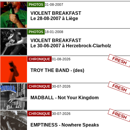
PHOTOS
31-08-2007
VIOLENT BREAKFAST
Le 28-08-2007 à Liège
PHOTOS
18-01-2008
VIOLENT BREAKFAST
Le 30-06-2007 à Herzebrock-Clarholz
FRESH
CHRONIQUE
01-08-2026
TROY THE BAND - (des)
FRESH
CHRONIQUE
30-07-2026
MADBALL - Not Your Kingdom
FRESH
CHRONIQUE
30-07-2026
EMPTINESS - Nowhere Speaks