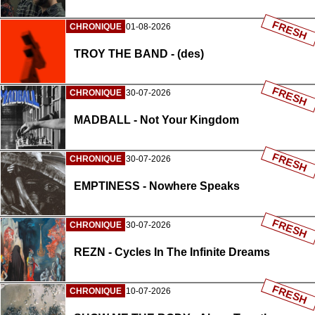
FRESH
CHRONIQUE
01-08-2026
TROY THE BAND - (des)
FRESH
CHRONIQUE
30-07-2026
MADBALL - Not Your Kingdom
FRESH
CHRONIQUE
30-07-2026
EMPTINESS - Nowhere Speaks
FRESH
CHRONIQUE
30-07-2026
REZN - Cycles In The Infinite Dreams
FRESH
CHRONIQUE
10-07-2026