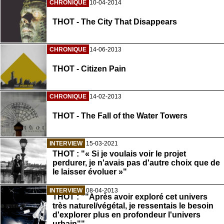
CHRONIQUE
10-04-2014
THOT - The City That Disappears
CHRONIQUE
14-06-2013
THOT - Citizen Pain
CHRONIQUE
14-02-2013
THOT - The Fall of the Water Towers
INTERVIEW
15-03-2021
THOT : "« Si je voulais voir le projet
perdurer, je n'avais pas d'autre choix que de
le laisser évoluer »"
INTERVIEW
08-04-2013
THOT : ""Après avoir exploré cet univers
très naturel/végétal, je ressentais le besoin
d'explorer plus en profondeur l'univers
urbain""