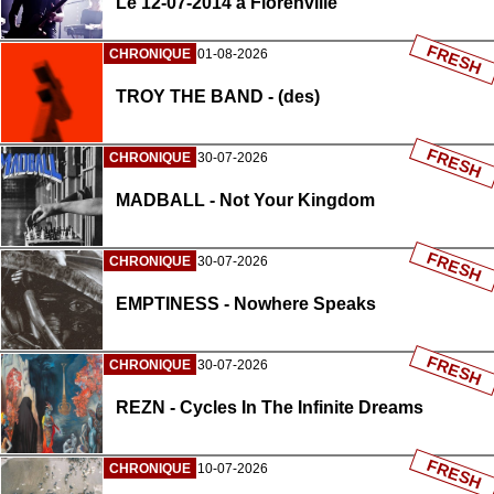
Le 12-07-2014 à Florenville
FRESH
CHRONIQUE
01-08-2026
TROY THE BAND - (des)
FRESH
CHRONIQUE
30-07-2026
MADBALL - Not Your Kingdom
FRESH
CHRONIQUE
30-07-2026
EMPTINESS - Nowhere Speaks
FRESH
CHRONIQUE
30-07-2026
REZN - Cycles In The Infinite Dreams
FRESH
CHRONIQUE
10-07-2026