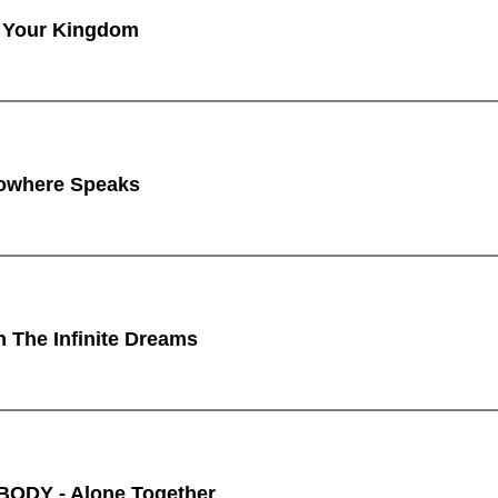
 Your Kingdom
owhere Speaks
n The Infinite Dreams
ODY - Alone Together