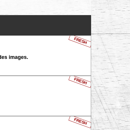
FRESH
 des images.
FRESH
FRESH