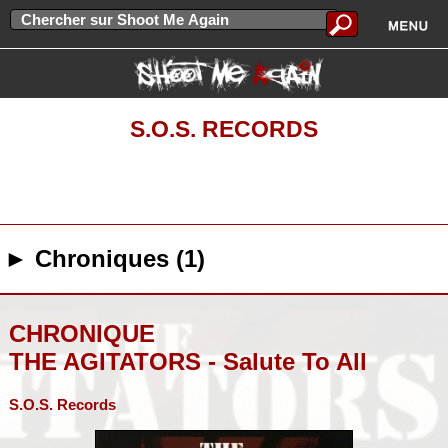
S.O.S. RECORDS
► Chroniques (1)
CHRONIQUE
THE AGITATORS - Salute To All
S.O.S. Records