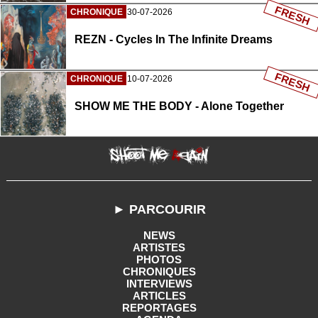
FRESH
CHRONIQUE
30-07-2026
REZN - Cycles In The Infinite Dreams
FRESH
CHRONIQUE
10-07-2026
SHOW ME THE BODY - Alone Together
► PARCOURIR
NEWS
ARTISTES
PHOTOS
CHRONIQUES
INTERVIEWS
ARTICLES
REPORTAGES