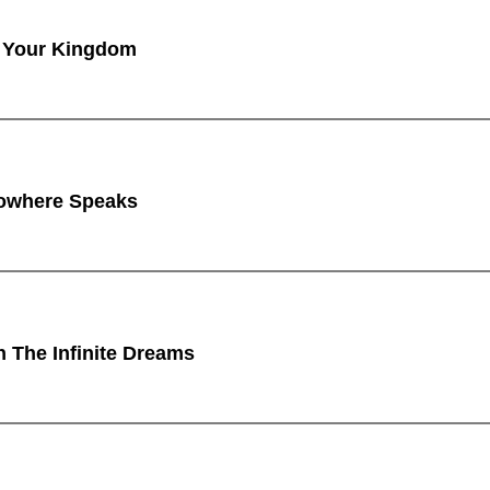
 Your Kingdom
owhere Speaks
n The Infinite Dreams