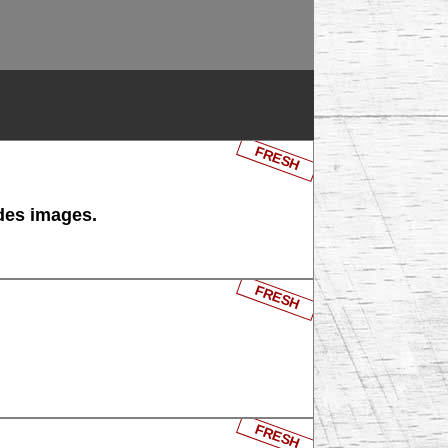
FRESH
 des images.
FRESH
FRESH