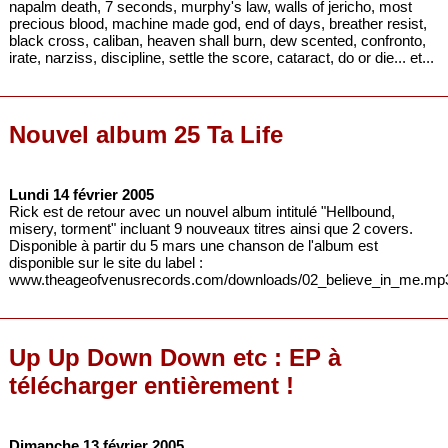
napalm death, 7 seconds, murphy's law, walls of jericho, most
precious blood, machine made god, end of days, breather resist,
black cross, caliban, heaven shall burn, dew scented, confronto,
irate, narziss, discipline, settle the score, cataract, do or die... et...
Nouvel album 25 Ta Life
Lundi 14 février 2005
Rick est de retour avec un nouvel album intitulé "Hellbound,
misery, torment" incluant 9 nouveaux titres ainsi que 2 covers.
Disponible à partir du 5 mars une chanson de l'album est
disponible sur le site du label :
www.theageofvenusrecords.com/downloads/02_believe_in_me.mp
Up Up Down Down etc : EP à
télécharger entièrement !
Dimanche 13 février 2005