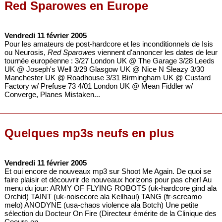
Red Sparowes en Europe
Vendredi 11 février 2005
Pour les amateurs de post-hardcore et les inconditionnels de Isis
ou Neurosis,
Red Sparowes
viennent d'annoncer les dates de leur
tournée européenne : 3/27 London UK @ The Garage 3/28 Leeds
UK @ Joseph's Well 3/29 Glasgow UK @ Nice N Sleazy 3/30
Manchester UK @ Roadhouse 3/31 Birmingham UK @ Custard
Factory w/ Prefuse 73 4/01 London UK @ Mean Fiddler w/
Converge, Planes Mistaken...
Quelques mp3s neufs en plus
Vendredi 11 février 2005
Et oui encore de nouveaux mp3 sur Shoot Me Again. De quoi se
faire plaisir et découvrir de nouveaux horizons pour pas cher! Au
menu du jour: ARMY OF FLYING ROBOTS (uk-hardcore gind ala
Orchid) TAINT (uk-noisecore ala Kellhaul) TANG (fr-screamo
melo) ANODYNE (usa-chaos violence ala Botch) Une petite
sélection du Docteur On Fire (Directeur émérite de la Clinique des
Coeurs en...