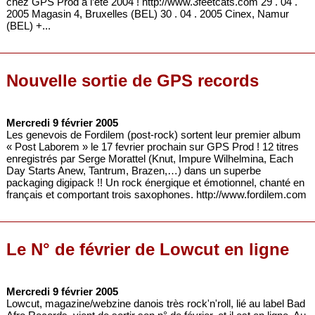
chez GPS Prod à l’été 2004 ! http://www.3feetcats.com 29 . 04 .
2005 Magasin 4, Bruxelles (BEL) 30 . 04 . 2005 Cinex, Namur
(BEL) +...
Nouvelle sortie de GPS records
Mercredi 9 février 2005
Les genevois de Fordilem (post-rock) sortent leur premier album
« Post Laborem » le 17 fevrier prochain sur GPS Prod ! 12 titres
enregistrés par Serge Morattel (Knut, Impure Wilhelmina, Each
Day Starts Anew, Tantrum, Brazen,…) dans un superbe
packaging digipack !! Un rock énergique et émotionnel, chanté en
français et comportant trois saxophones. http://www.fordilem.com
Le N° de février de Lowcut en ligne
Mercredi 9 février 2005
Lowcut, magazine/webzine danois très rock'n'roll, lié au label Bad