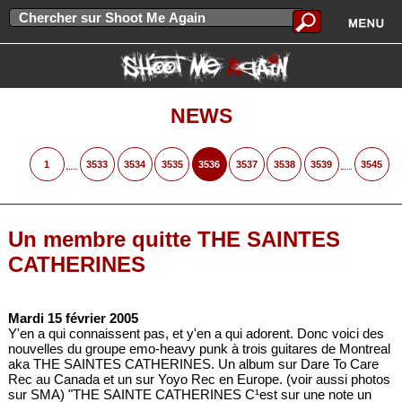
NEWS
...
...
1
3533
3534
3535
3536
3537
3538
3539
3545
Un membre quitte THE SAINTES
CATHERINES
Mardi 15 février 2005
Y'en a qui connaissent pas, et y'en a qui adorent. Donc voici des
nouvelles du groupe emo-heavy punk à trois guitares de Montreal
aka THE SAINTES CATHERINES. Un album sur Dare To Care
Rec au Canada et un sur Yoyo Rec en Europe. (voir aussi photos
sur SMA) "THE SAINTE CATHERINES C¹est sur une note un