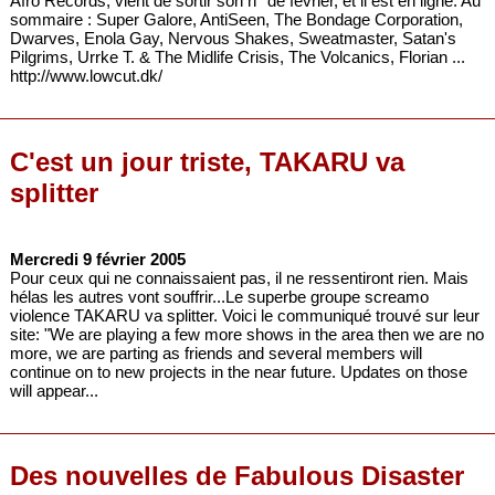
Afro Records, vient de sortir son n° de février, et il est en ligne. Au
sommaire : Super Galore, AntiSeen, The Bondage Corporation,
Dwarves, Enola Gay, Nervous Shakes, Sweatmaster, Satan's
Pilgrims, Urrke T. & The Midlife Crisis, The Volcanics, Florian ...
http://www.lowcut.dk/
C'est un jour triste, TAKARU va
splitter
Mercredi 9 février 2005
Pour ceux qui ne connaissaient pas, il ne ressentiront rien. Mais
hélas les autres vont souffrir...Le superbe groupe screamo
violence TAKARU va splitter. Voici le communiqué trouvé sur leur
site: "We are playing a few more shows in the area then we are no
more, we are parting as friends and several members will
continue on to new projects in the near future. Updates on those
will appear...
Des nouvelles de Fabulous Disaster