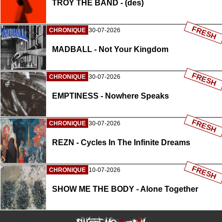
TROY THE BAND - (des)
FRESH
CHRONIQUE
30-07-2026
MADBALL - Not Your Kingdom
FRESH
CHRONIQUE
30-07-2026
EMPTINESS - Nowhere Speaks
FRESH
CHRONIQUE
30-07-2026
REZN - Cycles In The Infinite Dreams
FRESH
CHRONIQUE
10-07-2026
SHOW ME THE BODY - Alone Together