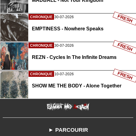
MADBALL - Not Your Kingdom
FRESH
CHRONIQUE
30-07-2026
EMPTINESS - Nowhere Speaks
FRESH
CHRONIQUE
30-07-2026
REZN - Cycles In The Infinite Dreams
FRESH
CHRONIQUE
10-07-2026
SHOW ME THE BODY - Alone Together
► PARCOURIR