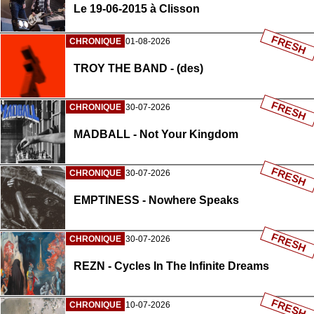
Le 19-06-2015 à Clisson
FRESH
CHRONIQUE
01-08-2026
TROY THE BAND - (des)
FRESH
CHRONIQUE
30-07-2026
MADBALL - Not Your Kingdom
FRESH
CHRONIQUE
30-07-2026
EMPTINESS - Nowhere Speaks
FRESH
CHRONIQUE
30-07-2026
REZN - Cycles In The Infinite Dreams
FRESH
CHRONIQUE
10-07-2026