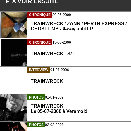
► A VOIR ENSUITE
CHRONIQUE
30-05-2009
TRAINWRECK / ZANN / PERTH EXPRESS /
GHOSTLIMB - 4-way split LP
CHRONIQUE
13-05-2006
TRAINWRECK - S/T
INTERVIEW
01-07-2006
TRAINWRECK
PHOTOS
01-01-2009
TRAINWRECK
Le 05-07-2008 à Versmold
PHOTOS
02-03-2008