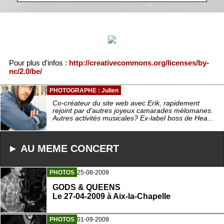
Pour plus d'infos :
http://creativecommons.org/licenses/by-
nc/2.0/be/
PHOTOGRAPHE : Julien
Co-créateur du site web avec Erik, rapidement
rejoint par d'autres joyeux camarades mélomanes.
Autres activités musicales? Ex-label boss de Hea...
► AU MEME CONCERT
PHOTOS
25-08-2009
GODS & QUEENS
Le 27-04-2009 à Aix-la-Chapelle
PHOTOS
01-09-2009