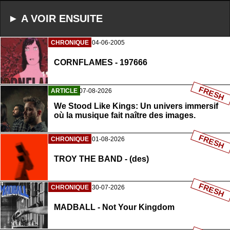
► A VOIR ENSUITE
CHRONIQUE
04-06-2005
CORNFLAMES - 197666
FRESH
ARTICLE
07-08-2026
We Stood Like Kings: Un univers immersif
où la musique fait naître des images.
FRESH
CHRONIQUE
01-08-2026
TROY THE BAND - (des)
FRESH
CHRONIQUE
30-07-2026
MADBALL - Not Your Kingdom