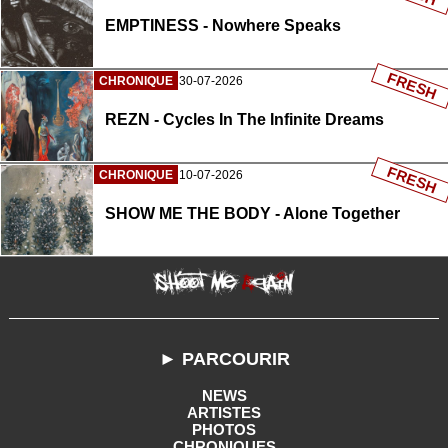
EMPTINESS - Nowhere Speaks
FRESH
CHRONIQUE
30-07-2026
REZN - Cycles In The Infinite Dreams
FRESH
CHRONIQUE
10-07-2026
SHOW ME THE BODY - Alone Together
► PARCOURIR
NEWS
ARTISTES
PHOTOS
CHRONIQUES