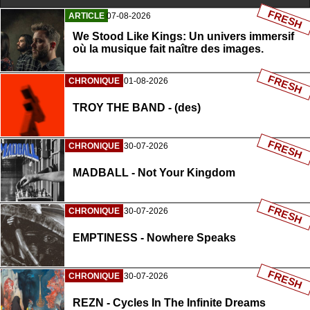
FRESH
ARTICLE
07-08-2026
We Stood Like Kings: Un univers immersif
où la musique fait naître des images.
FRESH
CHRONIQUE
01-08-2026
TROY THE BAND - (des)
FRESH
CHRONIQUE
30-07-2026
MADBALL - Not Your Kingdom
FRESH
CHRONIQUE
30-07-2026
EMPTINESS - Nowhere Speaks
FRESH
CHRONIQUE
30-07-2026
REZN - Cycles In The Infinite Dreams