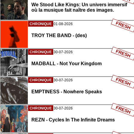
We Stood Like Kings: Un univers immersif
où la musique fait naître des images.
FRESH
CHRONIQUE
01-08-2026
TROY THE BAND - (des)
FRESH
CHRONIQUE
30-07-2026
MADBALL - Not Your Kingdom
FRESH
CHRONIQUE
30-07-2026
EMPTINESS - Nowhere Speaks
FRESH
CHRONIQUE
30-07-2026
REZN - Cycles In The Infinite Dreams