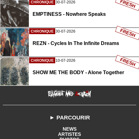
FRESH
CHRONIQUE
30-07-2026
EMPTINESS - Nowhere Speaks
FRESH
CHRONIQUE
30-07-2026
REZN - Cycles In The Infinite Dreams
FRESH
CHRONIQUE
10-07-2026
SHOW ME THE BODY - Alone Together
► PARCOURIR
NEWS
ARTISTES