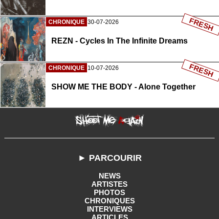
FRESH
CHRONIQUE
30-07-2026
REZN - Cycles In The Infinite Dreams
FRESH
CHRONIQUE
10-07-2026
SHOW ME THE BODY - Alone Together
► PARCOURIR
NEWS
ARTISTES
PHOTOS
CHRONIQUES
INTERVIEWS
ARTICLES