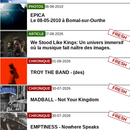
PHOTOS
08-06-2010
EPICA
Le 08-05-2010 à Bomal-sur-Ourthe
FRESH
ARTICLE
07-08-2026
We Stood Like Kings: Un univers immersif
où la musique fait naître des images.
FRESH
CHRONIQUE
01-08-2026
TROY THE BAND - (des)
FRESH
CHRONIQUE
30-07-2026
MADBALL - Not Your Kingdom
FRESH
CHRONIQUE
30-07-2026
EMPTINESS - Nowhere Speaks