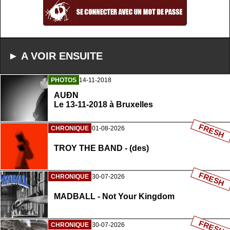
► A VOIR ENSUITE
PHOTOS
14-11-2018
AUÐN
Le 13-11-2018 à Bruxelles
FRESH
CHRONIQUE
01-08-2026
TROY THE BAND - (des)
FRESH
CHRONIQUE
30-07-2026
MADBALL - Not Your Kingdom
FRESH
CHRONIQUE
30-07-2026