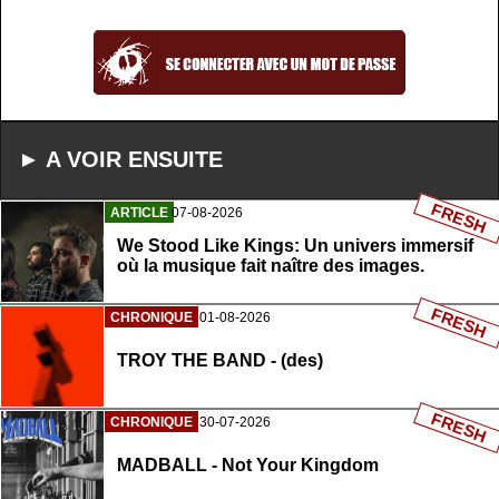
► A VOIR ENSUITE
FRESH
ARTICLE
07-08-2026
We Stood Like Kings: Un univers immersif
où la musique fait naître des images.
FRESH
CHRONIQUE
01-08-2026
TROY THE BAND - (des)
FRESH
CHRONIQUE
30-07-2026
MADBALL - Not Your Kingdom