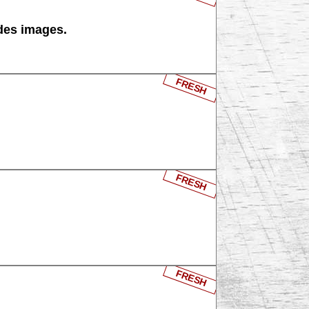
 des images.
FRESH
FRESH
FRESH