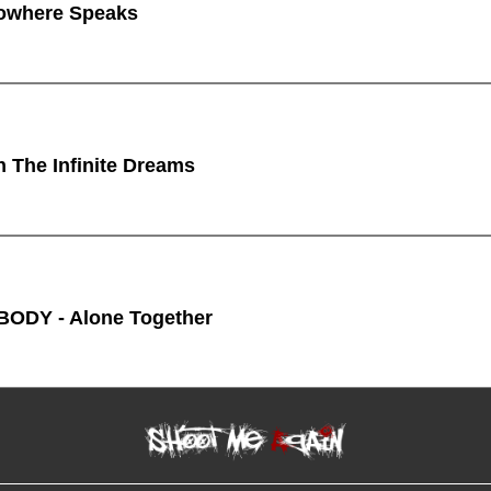
owhere Speaks
n The Infinite Dreams
ODY - Alone Together