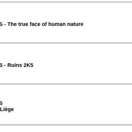
- The true face of human nature
 - Ruins 2K5
S
 Liège