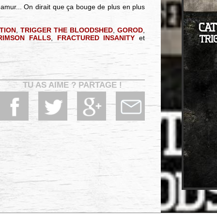
Namur... On dirait que ça bouge de plus en plus
TION
,
TRIGGER THE BLOODSHED
,
GOROD
,
RIMSON FALLS
,
FRACTURED INSANITY
et
TU AS AIME ? PARTAGE !