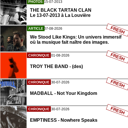
PHOTOS
15-07-2013
THE BLACK TARTAN CLAN
Le 13-07-2013 à La Louvière
FRESH
ARTICLE
07-08-2026
We Stood Like Kings: Un univers immersif
où la musique fait naître des images.
FRESH
CHRONIQUE
01-08-2026
TROY THE BAND - (des)
FRESH
CHRONIQUE
30-07-2026
MADBALL - Not Your Kingdom
FRESH
CHRONIQUE
30-07-2026
EMPTINESS - Nowhere Speaks