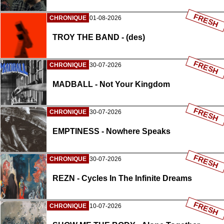
FRESH
CHRONIQUE
01-08-2026
TROY THE BAND - (des)
FRESH
CHRONIQUE
30-07-2026
MADBALL - Not Your Kingdom
FRESH
CHRONIQUE
30-07-2026
EMPTINESS - Nowhere Speaks
FRESH
CHRONIQUE
30-07-2026
REZN - Cycles In The Infinite Dreams
FRESH
CHRONIQUE
10-07-2026