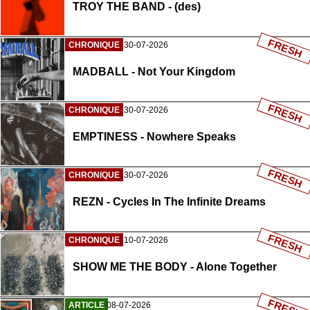
TROY THE BAND - (des)
FRESH
CHRONIQUE
30-07-2026
MADBALL - Not Your Kingdom
FRESH
CHRONIQUE
30-07-2026
EMPTINESS - Nowhere Speaks
FRESH
CHRONIQUE
30-07-2026
REZN - Cycles In The Infinite Dreams
FRESH
CHRONIQUE
10-07-2026
SHOW ME THE BODY - Alone Together
FRESH
ARTICLE
08-07-2026