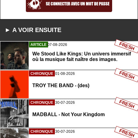
► A VOIR ENSUITE
FRESH
ARTICLE
07-08-2026
We Stood Like Kings: Un univers immersif
où la musique fait naître des images.
FRESH
CHRONIQUE
01-08-2026
TROY THE BAND - (des)
FRESH
CHRONIQUE
30-07-2026
MADBALL - Not Your Kingdom
FRESH
CHRONIQUE
30-07-2026