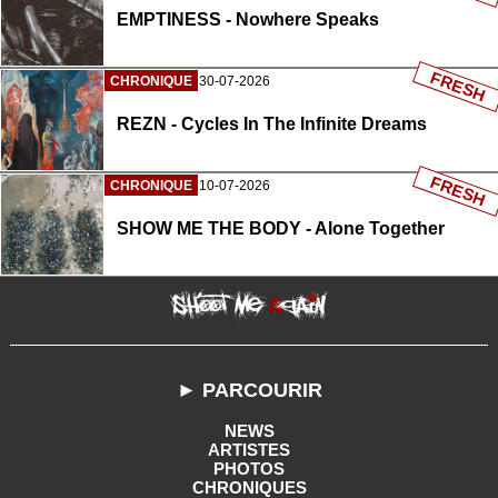
EMPTINESS - Nowhere Speaks
FRESH
CHRONIQUE
30-07-2026
REZN - Cycles In The Infinite Dreams
FRESH
CHRONIQUE
10-07-2026
SHOW ME THE BODY - Alone Together
► PARCOURIR
NEWS
ARTISTES
PHOTOS
CHRONIQUES