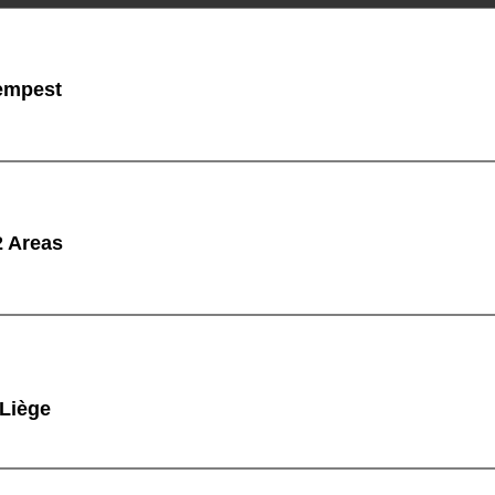
empest
 Areas
 Liège