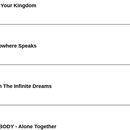
 Your Kingdom
owhere Speaks
n The Infinite Dreams
ODY - Alone Together