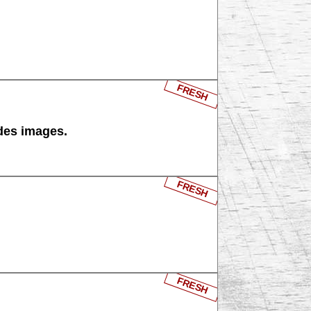
FRESH
 des images.
FRESH
FRESH