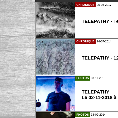
CHRONIQUE
06-05-2017
TELEPATHY - T
CHRONIQUE
24-07-2014
TELEPATHY - 12
PHOTOS
03-11-2018
TELEPATHY
Le 02-11-2018 à
PHOTOS
18-09-2014