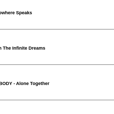
owhere Speaks
n The Infinite Dreams
ODY - Alone Together