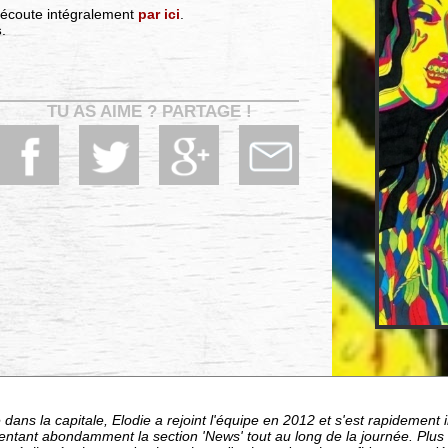
s'écoute intégralement
par ici
.
s
.
TU AS AIME ? PARTAGE !
dans la capitale, Elodie a rejoint l'équipe en 2012 et s'est rapideme
entant abondamment la section 'News' tout au long de la journée. Plu